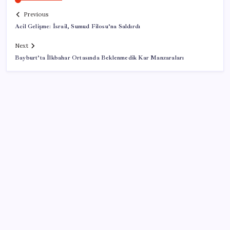
Previous
Acil Gelişme: İsrail, Sumud Filosu’na Saldırdı
Next
Bayburt’ta İlkbahar Ortasında Beklenmedik Kar Manzaraları
SON YAZILAR
Sürekli maddi sorun yaşayan insanların beyni daha
çabuk yaşlanabiliyor: ‘Beyin de yoruluyor’
Google Pixel Watch 5 Sızdırıldı: İşte Detaylar