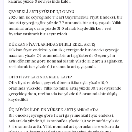
kalarak yüzde 0 seviyesinde kaldı.
Fazla
Nerede
ÇEYREKLİ ARTIŞ YÜZDE 7,7 OLDU
Arttı?
2026’nın ilk çeyreğinde Ticari Gayrimenkul Fiyat Endeksi, bir
için
önceki çeyreğe göre yüzde 7,7 oranında bir artış yaşadı. Yıllık
nominal artış oranı yüzde 31,0 olarak kaydedilirken, reel
fiyatlar istikrarlı bir seyir izledi.
DÜKKAN FİYATLARINDA SINIRLI REEL ARTIŞ
Dükkan fiyat endeksi, yılın ilk çeyreğinde bir önceki çeyreğe
nazaran yüzde 7,4 oranında bir artış gösterdi. Geçen yılın
aynı dönemine göre nominal olarak yüzde 31,2 artış sağlarken,
reel olarak ise yüzde 0,1 oranında artış yaşandı.
OFİS FİYATLARINDA REEL KAYIP
Ofis fiyat endeksi, çeyrek dönem itibarıyla yüzde 10,0
oranında yükseldi. Yıllık nominal artış yüzde 30,3 seviyesinde
gerçekleşirken, reel bazda ise yüzde 0,5 oranında bir düşüş
kaydedildi.
ÜÇ BÜYÜK İLDE EN YÜKSEK ARTIŞ ANKARA’DA
Bir önceki çeyreğe göre ticari gayrimenkul fiyat endeksi,
Ankara’da yüzde 9,5, İstanbul’da yüzde 9,0 ve İzmir’de yüzde
8,4 oranında arttı. Yıllık nominal artış oranları ise Ankara’da