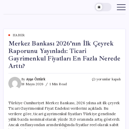
Skip
to
content
HABER
Merkez Bankası 2026’nın İlk Çeyrek
Raporunu Yayınladı: Ticari
Gayrimenkul Fiyatları En Fazla Nerede
Arttı?
Merkez
By
Ayşe Öztürk
yorumlar kapalı
Bankası
18 Mayıs 2026
1 Min Read
2026’nın
İlk
Çeyrek
Türkiye Cumhuriyet Merkez Bankası, 2026 yılına ait ilk çeyrek
Raporunu
Ticari Gayrimenkul Fiyat Endeksi verilerini açıkladı. Bu
Yayınladı:
Ticari
verilere göre, ticari gayrimenkul fiyatları Türkiye genelinde
Gayrimenkul
yıllık bazda nominal olarak yüzde 31,0 oranında artış gösterdi.
Fiyatları
Ancak enflasyondan arındırıldığında fiyatlar reel olarak sabit
En