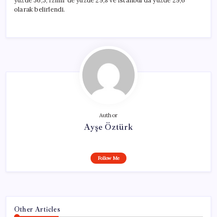
yüzde 36,3, İzmir’de yüzde 29,8 ve İstanbul’da yüzde 29,6
olarak belirlendi.
Author
Ayşe Öztürk
Follow Me
Other Articles