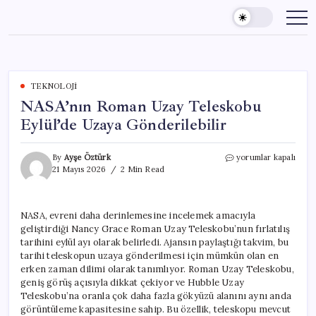
Skip
to
content
TEKNOLOJI
NASA’nın Roman Uzay Teleskobu
Eylül’de Uzaya Gönderilebilir
NASA’nın
By
Ayşe Öztürk
yorumlar kapalı
Roman
21 Mayıs 2026
2 Min Read
Uzay
Teleskobu
Eylül’de
NASA, evreni daha derinlemesine incelemek amacıyla
Uzaya
geliştirdiği Nancy Grace Roman Uzay Teleskobu’nun fırlatılış
Gönderilebilir
için
tarihini eylül ayı olarak belirledi. Ajansın paylaştığı takvim, bu
tarihi teleskopun uzaya gönderilmesi için mümkün olan en
erken zaman dilimi olarak tanımlıyor. Roman Uzay Teleskobu,
geniş görüş açısıyla dikkat çekiyor ve Hubble Uzay
Teleskobu’na oranla çok daha fazla gökyüzü alanını aynı anda
görüntüleme kapasitesine sahip. Bu özellik, teleskopu mevcut