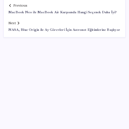
Previous
MacBook Neo ile MacBook Air Karşısında Hangi Seçenek Daha İyi?
Next
NASA, Blue Origin ile Ay Görevleri İçin Astronot Eğitimlerine Başlıyor
SON YAZILAR
Citi, üçüncü çeyrek petrol tahminini yükseltti
ABD tarım dışı istihdam verisinde negatif sürpriz
Fed Başkanı’ndan piyasaları sarsacak mesaj: