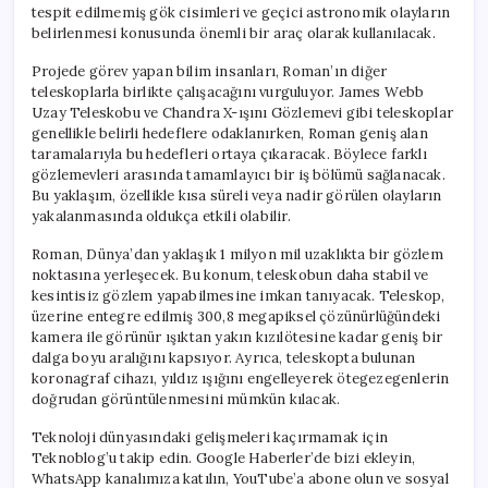
tespit edilmemiş gök cisimleri ve geçici astronomik olayların
belirlenmesi konusunda önemli bir araç olarak kullanılacak.
Projede görev yapan bilim insanları, Roman’ın diğer
teleskoplarla birlikte çalışacağını vurguluyor. James Webb
Uzay Teleskobu ve Chandra X-ışını Gözlemevi gibi teleskoplar
genellikle belirli hedeflere odaklanırken, Roman geniş alan
taramalarıyla bu hedefleri ortaya çıkaracak. Böylece farklı
gözlemevleri arasında tamamlayıcı bir iş bölümü sağlanacak.
Bu yaklaşım, özellikle kısa süreli veya nadir görülen olayların
yakalanmasında oldukça etkili olabilir.
Roman, Dünya’dan yaklaşık 1 milyon mil uzaklıkta bir gözlem
noktasına yerleşecek. Bu konum, teleskobun daha stabil ve
kesintisiz gözlem yapabilmesine imkan tanıyacak. Teleskop,
üzerine entegre edilmiş 300,8 megapiksel çözünürlüğündeki
kamera ile görünür ışıktan yakın kızılötesine kadar geniş bir
dalga boyu aralığını kapsıyor. Ayrıca, teleskopta bulunan
koronagraf cihazı, yıldız ışığını engelleyerek ötegezegenlerin
doğrudan görüntülenmesini mümkün kılacak.
Teknoloji dünyasındaki gelişmeleri kaçırmamak için
Teknoblog’u takip edin. Google Haberler’de bizi ekleyin,
WhatsApp kanalımıza katılın, YouTube’a abone olun ve sosyal