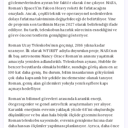
gözlemevlerinden ayıran bir faktör olarak öne çıkıyor. NASA,
Roman’ı SpaceX’in Falcon Heavy roketi ile fırlatacağını
onayladı. Ancak, çeşitli teknik ve operasyonel nedenlerden
dolayı fırlatma takviminin değişebileceği de belirtiliyor. Yine
de projenin son tarihinin Mayıs 2027 olarak belirlendiği ifade
ediliyor. Bu tarih, teleskobun hazırlık sürecinin esnekliğini ve
görev öncesi testlerin genişliğini gösteriyor.
Roman Uzay Teleskobu’nun geçmişi, 2016 yılına kadar
uzanıyor. İlk olarak WFIRST adıyla duyurulan proje, NASA’nın
ilk baş astronomu Nancy Grace Roman’ın anısını yaşatmak
amacıyla yeniden adlandırıldı. Teleskobun aynası, Hubble ile
benzer boyutlarda olmakla birlikte, sunduğu görüş alanı en az
100 kat daha geniş. Bu durum, bilim insanlarının gökyüzünü
çok daha kapsamlı bir şekilde incelemesine olanak tanıyor.
Roman, geniş alan gözlemleri yoluyla yeni keşiflere kapı
açmayı hedefliyor.
Roman’ın bilimsel görevleri arasında karanlık enerji,
ötegezegenler ve genel astrofizik araştırmaları yer alıyor.
Karanlık enerjinin evrenin yaklaşık yüzde 68’ini oluşturduğu
düşünülüyor ve bu alan hala büyük ölçüde gizemini koruyor.
Roman teleskobu sayesinde, evrenin genişleme hızına dair
daha hassas ölçümler yapılması planlanıyor. Ayrıca, daha önce