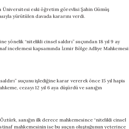
davasında
istinaf
 Üniversitesi eski öğretim görevlisi Şahin Gümüş
kararı:
asıyla yürütülen davada kararını verdi.
12
yıl
6
ay
yönelik “nitelikli cinsel saldırı” suçundan 18 yıl 9 ay
hapis
inaf incelemesi kapsamında İzmir Bölge Adliye Mahkemesi
için
aldırı” suçunu işlediğine karar vererek önce 15 yıl hapis
mahkeme, cezayı 12 yıl 6 aya düşürdü ve sanığın
türk, sanığın ilk derece mahkemesince “nitelikli cinsel
 istinaf mahkemesinin ise bu suçun oluştuğunun yeterince