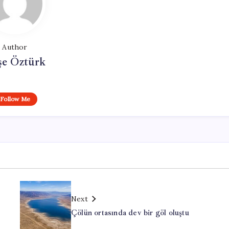
Author
şe Öztürk
Follow Me
Next
Çölün ortasında dev bir göl oluştu