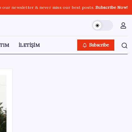
o our newsletter & never miss our best posts.
Subscribe Now!
TIM
İLETİŞİM
Subscribe
SON YAZILAR
Süleyman Soylu’nun ‘Murat Karayılan’
açıklaması yeniden gündem oldu: ‘Yakalayıp