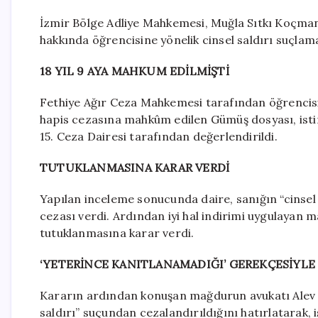
İzmir Bölge Adliye Mahkemesi, Muğla Sıtkı Koçman
hakkında öğrencisine yönelik cinsel saldırı suçlam
18 YIL 9 AYA MAHKUM EDİLMİŞTİ
Fethiye Ağır Ceza Mahkemesi tarafından öğrencisine 
hapis cezasına mahkûm edilen Gümüş dosyası, ist
15. Ceza Dairesi tarafından değerlendirildi.
TUTUKLANMASINA KARAR VERDİ
Yapılan inceleme sonucunda daire, sanığın “cinsel s
cezası verdi. Ardından iyi hal indirimi uygulayan 
tutuklanmasına karar verdi.
‘YETERİNCE KANITLANAMADIĞI’ GEREKÇESİYLE
Kararın ardından konuşan mağdurun avukatı Alev Öz
saldırı” suçundan cezalandırıldığını hatırlatarak,