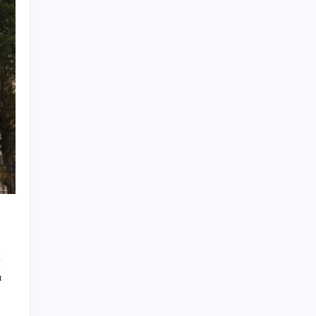
bin parçaya bölmezsek bu millet yüzümüze
tükürsün’
KKM bakiyesi düşüşünü sürdürdü: Son
haftada 34 milyon lira azaldı
Vatan aynı, kan aynı, hak farklı
Tuzla’da ‘Millet İradesine Saygı’ yürüyüşü…
Özgür Çelik ne olduğunu tek tek anlattı:
‘İBB 40 milyarlık yolsuzluğun altına,
hırsızlığın altına niye imza atsın?’
Araştırmacılar, kanser hücrelerinin
bağışıklıktan kaçış mekanizmasını ortaya
çıkardı
BDDK’dan bankacılık sektörüne kredi freni:
Oranlar yeniden belirlendi!
Kemal Kılıçdaroğlu 3 yıl sonra CHP’nin
ı
Meclis kürsüsünde: ‘Hiç kimse endişe
etmesin’