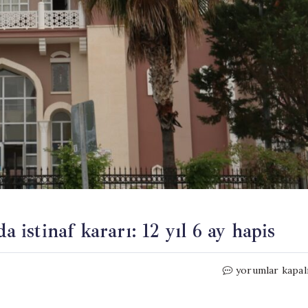
a istinaf kararı: 12 yıl 6 ay hapis
Öğrenciye
yorumlar kapal
cinsel
saldırı