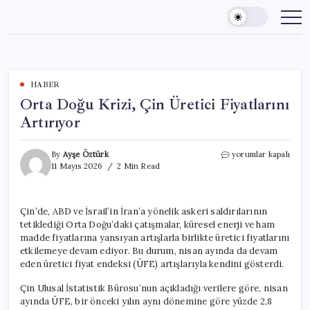
Skip
to
content
HABER
Orta Doğu Krizi, Çin Üretici Fiyatlarını
Artırıyor
Orta
By
Ayşe Öztürk
yorumlar kapalı
Doğu
11 Mayıs 2026
2 Min Read
Krizi,
Çin
Üretici
Çin’de, ABD ve İsrail’in İran’a yönelik askeri saldırılarının
Fiyatlarını
tetiklediği Orta Doğu’daki çatışmalar, küresel enerji ve ham
Artırıyor
için
madde fiyatlarına yansıyan artışlarla birlikte üretici fiyatlarını
etkilemeye devam ediyor. Bu durum, nisan ayında da devam
eden üretici fiyat endeksi (ÜFE) artışlarıyla kendini gösterdi.
Çin Ulusal İstatistik Bürosu’nun açıkladığı verilere göre, nisan
ayında ÜFE, bir önceki yılın aynı dönemine göre yüzde 2,8