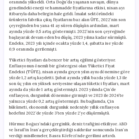
oranında yükseldi. Orta Doğu’da yaşanan savaşın, dünya
genelindeki enerji ve hammadde fiyatlarına etkisi, nisan ayı
itibarıyla daha belirgin hale geldi. İmalat sektöründeki
ürünlerin fabrika çıkış fiyatlarını baz alan ÜFE, 2022’nin son
çeyreğinden bu yana 41 ay süren düşüşün ardından, mart
ayında yüzde 0,5 artış göstermişti. 2022’nin son çeyreğinde
başlayarak devam eden bu düşüş, 2023 yılına kadar sürmüştü.
Endeks, 2023 yılı içinde ocakta yüzde 1,4, şubatta ise yüzde
0,9 oranında gerilemişti.
Tüketici fiyatları da benzer bir artış eğilimi gösteriyor.
Enflasyonun önemli bir göstergesi olan Tüketici Fiyat
Endeksi (TÜFE), nisan ayında geçen yılın aynı dönemine göre
yüzde 1,2 artış kaydetti. Şubat ayında yıllık bazda yüzde 1,3 ile
son üç yılın en yüksek seviyesine ulaşan tüketici fiyatları, mart
ayında da yüzde 1 artış göstermişti. 2023 yılında Çin’de
enflasyon, durgunluk dönemine girmişti ve 2023 ile 2024’te
yalnızca yüzde 0,2 artış göstermişti. Bu bağlamda, Çin
hükümeti, ekonomik durgunluk nedeniyle yıllık enflasyon
hedefini 2022’de yüzde 3’ten yüzde 2’ye düşürmüştü.
Hürmuz Boğazı’ndaki gerginlik, deniz trafiğini etkiliyor. ABD
ve İsrail’in İran’a gerçekleştirdiği saldırılar sonucunda İran’ın
verdiği misillemeler, Basra Körfezi’nde gerilimi artırdı.