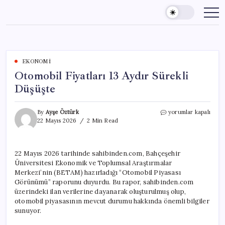
Skip
to
content
EKONOMI
Otomobil Fiyatları 13 Aydır Sürekli
Düşüşte
Otomobil
By
Ayşe Öztürk
yorumlar kapalı
Fiyatları
22 Mayıs 2026
2 Min Read
13
Aydır
Sürekli
22 Mayıs 2026 tarihinde sahibinden.com, Bahçeşehir
Düşüşte
Üniversitesi Ekonomik ve Toplumsal Araştırmalar
için
Merkezi’nin (BETAM) hazırladığı “Otomobil Piyasası
Görünümü” raporunu duyurdu. Bu rapor, sahibinden.com
üzerindeki ilan verilerine dayanarak oluşturulmuş olup,
otomobil piyasasının mevcut durumu hakkında önemli bilgiler
sunuyor.