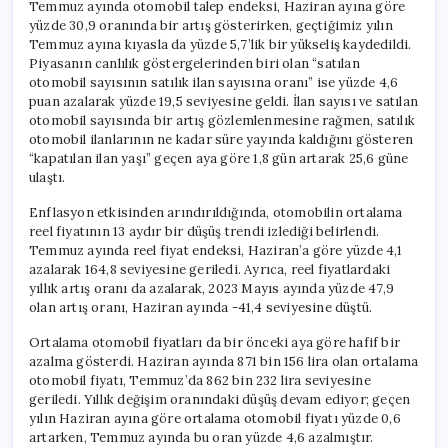
Temmuz ayında otomobil talep endeksi, Haziran ayına göre
yüzde 30,9 oranında bir artış gösterirken, geçtiğimiz yılın
Temmuz ayına kıyasla da yüzde 5,7’lik bir yükseliş kaydedildi.
Piyasanın canlılık göstergelerinden biri olan “satılan
otomobil sayısının satılık ilan sayısına oranı” ise yüzde 4,6
puan azalarak yüzde 19,5 seviyesine geldi. İlan sayısı ve satılan
otomobil sayısında bir artış gözlemlenmesine rağmen, satılık
otomobil ilanlarının ne kadar süre yayında kaldığını gösteren
“kapatılan ilan yaşı” geçen aya göre 1,8 gün artarak 25,6 güne
ulaştı.
Enflasyon etkisinden arındırıldığında, otomobilin ortalama
reel fiyatının 13 aydır bir düşüş trendi izlediği belirlendi.
Temmuz ayında reel fiyat endeksi, Haziran’a göre yüzde 4,1
azalarak 164,8 seviyesine geriledi. Ayrıca, reel fiyatlardaki
yıllık artış oranı da azalarak, 2023 Mayıs ayında yüzde 47,9
olan artış oranı, Haziran ayında -41,4 seviyesine düştü.
Ortalama otomobil fiyatları da bir önceki aya göre hafif bir
azalma gösterdi. Haziran ayında 871 bin 156 lira olan ortalama
otomobil fiyatı, Temmuz’da 862 bin 232 lira seviyesine
geriledi. Yıllık değişim oranındaki düşüş devam ediyor; geçen
yılın Haziran ayına göre ortalama otomobil fiyatı yüzde 0,6
artarken, Temmuz ayında bu oran yüzde 4,6 azalmıştır.