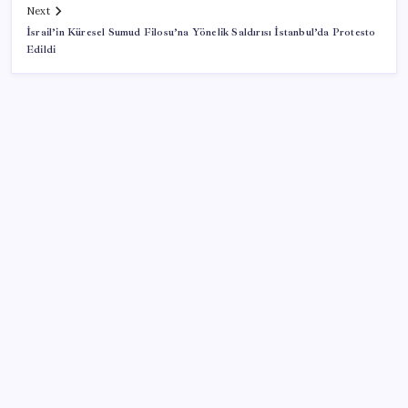
Next
İsrail’in Küresel Sumud Filosu’na Yönelik Saldırısı İstanbul’da Protesto
Edildi
SON YAZILAR
Vatan aynı, kan aynı, hak farklı
Tuzla’da ‘Millet İradesine Saygı’ yürüyüşü… Özgür
Çelik ne olduğunu tek tek anlattı: ‘İBB 40 milyarlık
yolsuzluğun altına, hırsızlığın altına niye imza atsın?’
Araştırmacılar, kanser hücrelerinin bağışıklıktan
kaçış mekanizmasını ortaya çıkardı