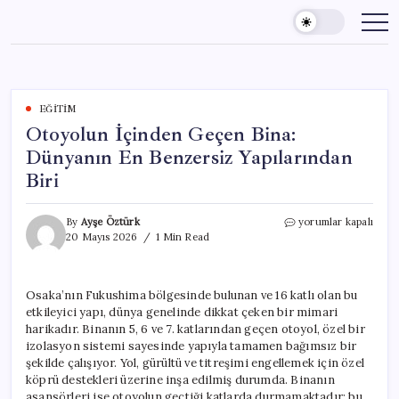
Skip
to
content
EĞITIM
Otoyolun İçinden Geçen Bina:
Dünyanın En Benzersiz Yapılarından
Biri
Otoyolun
By
Ayşe Öztürk
yorumlar kapalı
İçinden
20 Mayıs 2026
1 Min Read
Geçen
Bina:
Dünyanın
Osaka’nın Fukushima bölgesinde bulunan ve 16 katlı olan bu
En
etkileyici yapı, dünya genelinde dikkat çeken bir mimari
Benzersiz
Yapılarından
harikadır. Binanın 5, 6 ve 7. katlarından geçen otoyol, özel bir
Biri
izolasyon sistemi sayesinde yapıyla tamamen bağımsız bir
için
şekilde çalışıyor. Yol, gürültü ve titreşimi engellemek için özel
köprü destekleri üzerine inşa edilmiş durumda. Binanın
asansörleri ise otoyolun geçtiği katlarda durmamaktadır; bu