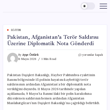
Skip
to
content
EĞITIM
Pakistan, Afganistan’a Terör Saldırısı
Üzerine Diplomatik Nota Gönderdi
Pakistan,
By
Ayşe Öztürk
yorumlar kapalı
Afganistan’a
11 Mayıs 2026
1 Min Read
Terör
Saldırısı
Üzerine
Pakistan Dışişleri Bakanlığı, Hayber Pahtunhva eyaletinin
Diplomatik
Bannu bölgesinde 15 polisin hayatını kaybettiği terör
Nota
Gönderdi
saldırısının ardından Afganistan’a bir diplomatik nota
için
verildiğini duyurdu. 11 Mayıs 2026 tarihinde yapılan
açıklamada, 9 Mayıs’ta Bannu’daki bir polis karakoluna
düzenlenen saldırının hemen ardından Afganistan
Maslahatgüzarı’nın Dışişleri Bakanlığı’na çağrıldığı belirtildi.