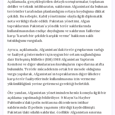
Açıklamada, gerçekleştirilen detaylı soruşturmalar, toplanan
deliller ve teknik istihbaratın, saldırının Afganistan’da bulunan
teröristler tarafından planlandığını ortaya koyduğuna dikkat
çekildi. Bu sebeple, Kabil yönetimine olayla ilgili diplomatik
nota verildiği ifade edildi. Pakistan yönetimi, Afgan
topraklarının Pakistan’a yönelik terör saldırılarında
kullanılmasından endişe duyduğunu ve saldırının faillerine
karşı “kararlı bir şekilde karşılık verme” hakkının saklı
tutulduğunu vurguladı.
Ayrıca, açıklamada, Afganistan’daki terör gruplarının varlığı
ve faaliyet göstermeleri için uygun bir ortam sağlandığına
dair Birleşmiş Milletler (BM) 1988 Afganistan Yaptırım
Komitesi ve diğer uluslararası kuruluşların raporlarına atıfta
bulunuldu. Terörle mücadelenin ortak bir mesele olduğuna
vurgu yapılarak, Afganistan’ın topraklarının diğer ülkelere
karşı terör faaliyetlerinde kullanılmasına izin vermeme
yükümlülüğünü yerine getirmesi gerektiği belirtildi.
Öte yandan, Afganistan yönetiminden henüz konuyla ilgili bir
açıklama yapılmadığı bildiriliyor. 9 Mayıs’ta Hayber
Pahtunhva’daki polis noktasına düzenlenen intihar
saldırısında 15 polisin yaşamını yitirdiği kaydedilmişti.
Pakistan’daki silahlı saldırılar, özellikle Afganistan sınırına