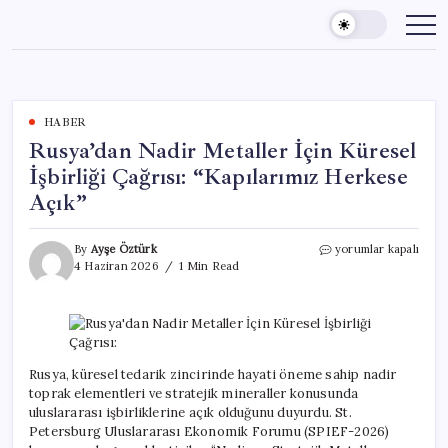
Skip
to
content
HABER
Rusya’dan Nadir Metaller İçin Küresel
İşbirliği Çağrısı: “Kapılarımız Herkese
Açık”
Rusya’dan
By
Ayşe Öztürk
yorumlar kapalı
Nadir
4 Haziran 2026
1 Min Read
Metaller
İçin
Küresel
İşbirliği
Çağrısı:
“Kapılarımız
Rusya, küresel tedarik zincirinde hayati öneme sahip nadir
Herkese
toprak elementleri ve stratejik mineraller konusunda
Açık”
uluslararası işbirliklerine açık olduğunu duyurdu. St.
için
Petersburg Uluslararası Ekonomik Forumu (SPIEF-2026)