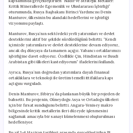
kapsamında gerçekleştirilen “Nadir ve Stratejik Metaller:
Kritik Minerallerde Egemenlik ve Uluslararası İşbirliği”
oturumunda, Rusya Başbakanı Birinci Yardımcısı Denis
Manturov, ülkesinin bu alandaki hedeflerini ve işbirliği
vizyonunu paylaştı.
Manturov, Rusya’nın sektördeki yerli yatırımları ve devlet
desteklerini aktif bir şekilde sürdürdüğünü belirtti. “Kendi
içimizde yatırımlara ve devlet desteklerine devam ediyoruz,
ancak dış dünyaya da tamamen açığız. Yabancı ortaklarımızı
işbirliğine davet ediyoruz. Özellikle Çin, Hindistan ve Suudi
Arabistan gibi ülkeleri kastediyorum” ifadelerini kullandı.
Ayrıca, Rusya’nın doğrudan yatırımlara dayalı finansal
ortaklıklara ve teknoloji ile üretim temelli ittifaklara kapı
açtığını vurguladı.
Denis Manturov, Sibirya’da planlanan büyük bir projeden de
bahsetti. Bu projenin, Güneydoğu Asya ve Ortadoğu ülkeleri
için bir fırsat sunduğunu belirtti. Angara-Yenisey makro
bölgesinde kritik metallerin ileri düzeyde işlenmesini
sağlamak amacıyla bir sanayi kümelenmesi oluşturulması
hedefleniyor.
Bu yıl 3-6 Haziran tarihleri arasında gerçekleştirilen St.