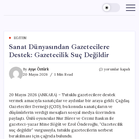
Skip
to
content
EĞITIM
Sanat Dünyasından Gazetecilere
Destek: Gazetecilik Suç Değildir
Sanat
By
Ayşe Öztürk
yorumlar kapalı
Dünyasından
20 Mayıs 2026
1 Min Read
Gazetecilere
Destek:
Gazetecilik
20 Mayıs 2026 (ANKARA) – Tutuklu gazetecilere destek
Suç
vermek amacıyla sanatçılar ve aydınlar bir araya geldi. Çağdaş
Değildir
için
Gazeteciler Derneği (ÇGD), bu konuda sanatçıların ve
düşünürlerin verdiği mesajları sosyal medya üzerinden
paylaştı. Ünlü oyuncular Nur Sürer ve Cezmi Baskın ile
gazeteci-yazar Mine Söğüt ve Erol Önderoğlu, “Gazetecilik
suç değildir” vurgusuyla, tutuklu gazetecilerin serbest
bırakılması için çağrıda bulundu.