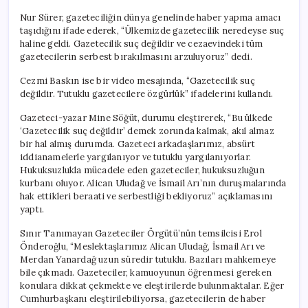
Nur Sürer, gazeteciliğin dünya genelinde haber yapma amacı
taşıdığını ifade ederek, “Ülkemizde gazetecilik neredeyse suç
haline geldi. Gazetecilik suç değildir ve cezaevindeki tüm
gazetecilerin serbest bırakılmasını arzuluyoruz” dedi.
Cezmi Baskın ise bir video mesajında, “Gazetecilik suç
değildir. Tutuklu gazetecilere özgürlük” ifadelerini kullandı.
Gazeteci-yazar Mine Söğüt, durumu eleştirerek, “Bu ülkede
‘Gazetecilik suç değildir’ demek zorunda kalmak, akıl almaz
bir hal almış durumda. Gazeteci arkadaşlarımız, absürt
iddianamelerle yargılanıyor ve tutuklu yargılanıyorlar.
Hukuksuzlukla mücadele eden gazeteciler, hukuksuzluğun
kurbanı oluyor. Alican Uludağ ve İsmail Arı’nın duruşmalarında
hak ettikleri beraati ve serbestliği bekliyoruz” açıklamasını
yaptı.
Sınır Tanımayan Gazeteciler Örgütü’nün temsilcisi Erol
Önderoğlu, “Meslektaşlarımız Alican Uludağ, İsmail Arı ve
Merdan Yanardağ uzun süredir tutuklu. Bazıları mahkemeye
bile çıkmadı. Gazeteciler, kamuoyunun öğrenmesi gereken
konulara dikkat çekmekte ve eleştirilerde bulunmaktalar. Eğer
Cumhurbaşkanı eleştirilebiliyorsa, gazetecilerin de haber