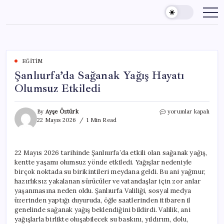
Skip
to
content
EĞITIM
Şanlıurfa’da Sağanak Yağış Hayatı
Olumsuz Etkiledi
Şanlıurfa’da
By
Ayşe Öztürk
yorumlar kapalı
Sağanak
22 Mayıs 2026
1 Min Read
Yağış
Hayatı
Olumsuz
22 Mayıs 2026 tarihinde Şanlıurfa’da etkili olan sağanak yağış,
Etkiledi
kentte yaşamı olumsuz yönde etkiledi. Yağışlar nedeniyle
için
birçok noktada su birikintileri meydana geldi. Bu ani yağmur,
hazırlıksız yakalanan sürücüler ve vatandaşlar için zor anlar
yaşanmasına neden oldu. Şanlıurfa Valiliği, sosyal medya
üzerinden yaptığı duyuruda, öğle saatlerinden itibaren il
genelinde sağanak yağış beklendiğini bildirdi. Valilik, ani
yağışlarla birlikte oluşabilecek su baskını, yıldırım, dolu,