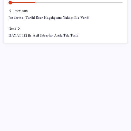
Previous
Jandarma, Tarihi Eser Kaçakçısını Yakayı Ele Verdi
Next
HAYAT 112 ile Acil İhbarlar Artık Tek Tuşla!
SON YAZILAR
Vatan aynı, kan aynı, hak farklı
Tuzla’da ‘Millet İradesine Saygı’ yürüyüşü… Özgür
Çelik ne olduğunu tek tek anlattı: ‘İBB 40 milyarlık