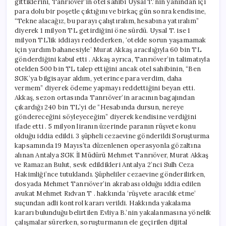
gittiklerini, Tanrıöver’in otel sahibi Uysal T.’nin yanından içi
para dolu bir poşetle çıktığını ve birkaç gün sonra kendisine,
“Tekne alacağız, bu parayı çalıştıralım, hesabına yatıralım”
diyerek 1 milyon TL getirdiğini öne sürdü. Uysal T. ise 1
milyon TL’lik iddiayı reddederken, ‘otelde sorun yaşamamak
için yardım bahanesiyle’ Murat Akkaş aracılığıyla 60 bin TL
gönderdiğini kabul etti . Akkaş ayrıca, Tanrıöver’in talimatıyla
otelden 500 bin TL talep ettiğini ancak otel sahibinin, “Ben
SGK’ya bilgisayar aldım, yeterince para verdim, daha
vermem” diyerek ödeme yapmayı reddettiğini beyan etti.
Akkaş, sezon ortasında Tanrıöver’in aracının bagajından
çıkardığı 240 bin TL’yi de “Hesabında dursun, nereye
göndereceğini söyleyeceğim” diyerek kendisine verdiğini
ifade etti . 5 milyon liranın üzerinde paranın rüşvete konu
olduğu iddia edildi. 3 şüpheli cezaevine gönderildi Soruşturma
kapsamında 19 Mayıs’ta düzenlenen operasyonla gözaltına
alınan Antalya SGK İl Müdürü Mehmet Tanrıöver, Murat Akkaş
ve Ramazan Bulut, sevk edildikleri Antalya 2’nci Sulh Ceza
Hakimliği’nce tutuklandı. Şüpheliler cezaevine gönderilirken,
dosyada Mehmet Tanrıöver’in akrabası olduğu iddia edilen
avukat Mehmet Rıdvan T . hakkında ‘rüşvete aracılık etme’
suçundan adli kontrol kararı verildi. Hakkında yakalama
kararı bulunduğu belirtilen Evliya B.’nin yakalanmasına yönelik
çalışmalar sürerken, soruşturmanın ele geçirilen dijital