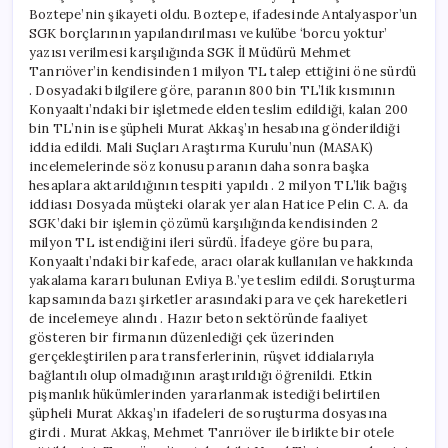
Boztepe’nin şikayeti oldu. Boztepe, ifadesinde Antalyaspor’un
SGK borçlarının yapılandırılması ve kulübe ‘borcu yoktur’
yazısı verilmesi karşılığında SGK İl Müdürü Mehmet
Tanrıöver’in kendisinden 1 milyon TL talep ettiğini öne sürdü
. Dosyadaki bilgilere göre, paranın 800 bin TL’lik kısmının
Konyaaltı’ndaki bir işletmede elden teslim edildiği, kalan 200
bin TL’nin ise şüpheli Murat Akkaş’ın hesabına gönderildiği
iddia edildi. Mali Suçları Araştırma Kurulu’nun (MASAK)
incelemelerinde söz konusu paranın daha sonra başka
hesaplara aktarıldığının tespiti yapıldı . 2 milyon TL’lik bağış
iddiası Dosyada müşteki olarak yer alan Hatice Pelin C. A. da
SGK’daki bir işlemin çözümü karşılığında kendisinden 2
milyon TL istendiğini ileri sürdü. İfadeye göre bu para,
Konyaaltı’ndaki bir kafede, aracı olarak kullanılan ve hakkında
yakalama kararı bulunan Evliya B.’ye teslim edildi. Soruşturma
kapsamında bazı şirketler arasındaki para ve çek hareketleri
de incelemeye alındı . Hazır beton sektöründe faaliyet
gösteren bir firmanın düzenlediği çek üzerinden
gerçekleştirilen para transferlerinin, rüşvet iddialarıyla
bağlantılı olup olmadığının araştırıldığı öğrenildi. Etkin
pişmanlık hükümlerinden yararlanmak istediği belirtilen
şüpheli Murat Akkaş’ın ifadeleri de soruşturma dosyasına
girdi . Murat Akkaş, Mehmet Tanrıöver ile birlikte bir otele