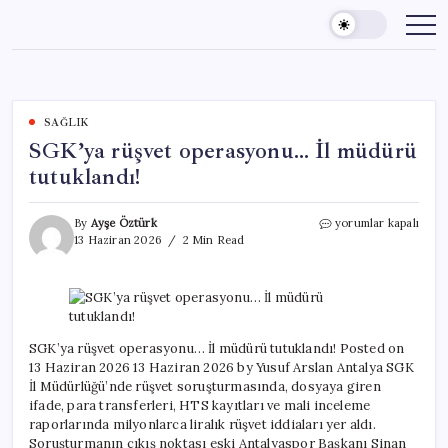
Skip
to
content
SAĞLIK
SGK’ya rüşvet operasyonu… İl müdürü
tutuklandı!
SGK’ya
By
Ayşe Öztürk
yorumlar kapalı
rüşvet
13 Haziran 2026
2 Min Read
operasyonu…
İl
müdürü
tutuklandı!
için
SGK’ya rüşvet operasyonu… İl müdürü tutuklandı! Posted on
13 Haziran 2026 13 Haziran 2026 by Yusuf Arslan Antalya SGK
İl Müdürlüğü’nde rüşvet soruşturmasında, dosyaya giren
ifade, para transferleri, HTS kayıtları ve mali inceleme
raporlarında milyonlarca liralık rüşvet iddiaları yer aldı.
Soruşturmanın çıkış noktası eski Antalyaspor Başkanı Sinan