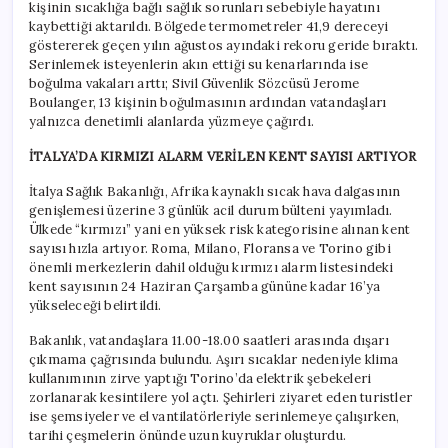
kişinin sıcaklığa bağlı sağlık sorunları sebebiyle hayatını
kaybettiği aktarıldı. Bölgede termometreler 41,9 dereceyi
göstererek geçen yılın ağustos ayındaki rekoru geride bıraktı.
Serinlemek isteyenlerin akın ettiği su kenarlarında ise
boğulma vakaları arttı; Sivil Güvenlik Sözcüsü Jerome
Boulanger, 13 kişinin boğulmasının ardından vatandaşları
yalnızca denetimli alanlarda yüzmeye çağırdı.
İTALYA’DA KIRMIZI ALARM VERİLEN KENT SAYISI ARTIYOR
İtalya Sağlık Bakanlığı, Afrika kaynaklı sıcak hava dalgasının
genişlemesi üzerine 3 günlük acil durum bülteni yayımladı.
Ülkede “kırmızı” yani en yüksek risk kategorisine alınan kent
sayısı hızla artıyor. Roma, Milano, Floransa ve Torino gibi
önemli merkezlerin dahil olduğu kırmızı alarm listesindeki
kent sayısının 24 Haziran Çarşamba gününe kadar 16’ya
yükseleceği belirtildi.
Bakanlık, vatandaşlara 11.00-18.00 saatleri arasında dışarı
çıkmama çağrısında bulundu. Aşırı sıcaklar nedeniyle klima
kullanımının zirve yaptığı Torino’da elektrik şebekeleri
zorlanarak kesintilere yol açtı. Şehirleri ziyaret eden turistler
ise şemsiyeler ve el vantilatörleriyle serinlemeye çalışırken,
tarihi çeşmelerin önünde uzun kuyruklar oluşturdu.