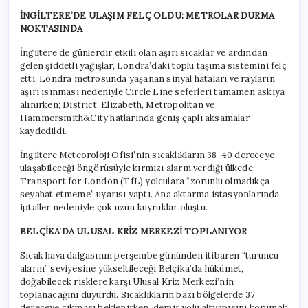
İNGİLTERE’DE ULAŞIM FELÇ OLDU: METROLAR DURMA
NOKTASINDA
İngiltere’de günlerdir etkili olan aşırı sıcaklar ve ardından
gelen şiddetli yağışlar, Londra’daki toplu taşıma sistemini felç
etti. Londra metrosunda yaşanan sinyal hataları ve rayların
aşırı ısınması nedeniyle Circle Line seferleri tamamen askıya
alınırken; District, Elizabeth, Metropolitan ve
Hammersmith&City hatlarında geniş çaplı aksamalar
kaydedildi.
İngiltere Meteoroloji Ofisi’nin sıcaklıkların 38-40 dereceye
ulaşabileceği öngörüsüyle kırmızı alarm verdiği ülkede,
Transport for London (TfL) yolculara “zorunlu olmadıkça
seyahat etmeme” uyarısı yaptı. Ana aktarma istasyonlarında
iptaller nedeniyle çok uzun kuyruklar oluştu.
BELÇİKA’DA ULUSAL KRİZ MERKEZİ TOPLANIYOR
Sıcak hava dalgasının perşembe gününden itibaren “turuncu
alarm” seviyesine yükseltileceği Belçika’da hükümet,
doğabilecek risklere karşı Ulusal Kriz Merkezi’nin
toplanacağını duyurdu. Sıcaklıkların bazı bölgelerde 37
dereceye çıkması beklenirken, demir yolu altyapısını korumak