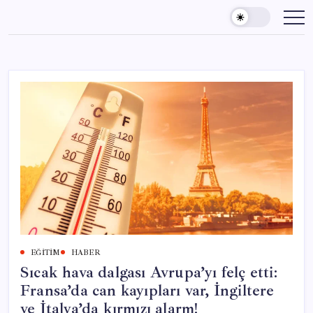
Skip
to
content
EĞITIM
HABER
Sıcak hava dalgası Avrupa’yı felç etti:
Fransa’da can kayıpları var, İngiltere
ve İtalya’da kırmızı alarm!