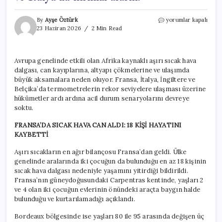
Sıcak
By
Ayşe Öztürk
yorumlar kapalı
hava
23 Haziran 2026
2 Min Read
dalgası
Avrupa’yı
felç
Avrupa genelinde etkili olan Afrika kaynaklı aşırı sıcak hava
etti:
dalgası, can kayıplarına, altyapı çökmelerine ve ulaşımda
Fransa’da
can
büyük aksamalara neden oluyor. Fransa, İtalya, İngiltere ve
kayıpları
Belçika’da termometrelerin rekor seviyelere ulaşması üzerine
var,
hükümetler ardı ardına acil durum senaryolarını devreye
İngiltere
soktu.
ve
İtalya’da
FRANSA’DA SICAK HAVA CAN ALDI: 18 KİŞİ HAYATINI
kırmızı
KAYBETTİ
alarm!
için
Aşırı sıcakların en ağır bilançosu Fransa’dan geldi. Ülke
genelinde aralarında iki çocuğun da bulunduğu en az 18 kişinin
sıcak hava dalgası nedeniyle yaşamını yitirdiği bildirildi.
Fransa’nın güneydoğusundaki Carpentras kentinde, yaşları 2
ve 4 olan iki çocuğun evlerinin önündeki araçta baygın halde
bulunduğu ve kurtarılamadığı açıklandı.
Bordeaux bölgesinde ise yaşları 80 ile 95 arasında değişen üç