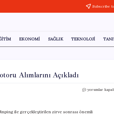
Subscribe t
ĞİTİM
EKONOMİ
SAĞLIK
TEKNOLOJİ
TANI
toru Alımlarını Açıkladı
Trump,
yorumlar kapal
Çin’in
Boeing
ve
GE
nping ile gerçekleştirilen zirve sonrası önemli