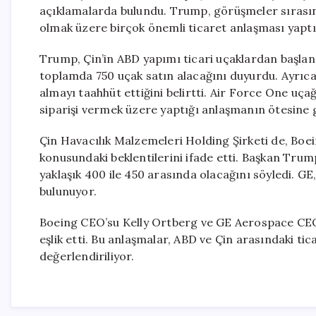
açıklamalarda bulundu. Trump, görüşmeler sırasınd
olmak üzere birçok önemli ticaret anlaşması yaptık”
Trump, Çin’in ABD yapımı ticari uçaklardan başlan
toplamda 750 uçak satın alacağını duyurdu. Ayrıca
almayı taahhüt ettiğini belirtti. Air Force One uç
siparişi vermek üzere yaptığı anlaşmanın ötesine 
Çin Havacılık Malzemeleri Holding Şirketi de, Boei
konusundaki beklentilerini ifade etti. Başkan Trum
yaklaşık 400 ile 450 arasında olacağını söyledi. GE
bulunuyor.
Boeing CEO’su Kelly Ortberg ve GE Aerospace CEO’
eşlik etti. Bu anlaşmalar, ABD ve Çin arasındaki tic
değerlendiriliyor.