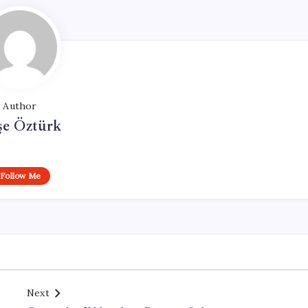
Author
şe Öztürk
Follow Me
Next