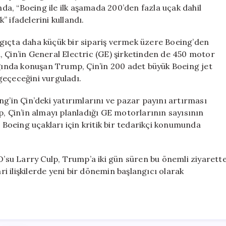
Motoru
a, “Boeing ile ilk aşamada 200’den fazla uçak dahil
Alımlarını
 ifadelerini kullandı.
Açıkladı
için
gıçta daha küçük bir sipariş vermek üzere Boeing’den
, Çin’in General Electric (GE) şirketinden de 450 motor
ağında konuşan Trump, Çin’in 200 adet büyük Boeing jet
geçeceğini vurguladı.
ng’in Çin’deki yatırımlarını ve pazar payını artırması
p, Çin’in almayı planladığı GE motorlarının sayısının
, Boeing uçakları için kritik bir tedarikçi konumunda
su Larry Culp, Trump’a iki gün süren bu önemli ziyarett
ari ilişkilerde yeni bir dönemin başlangıcı olarak