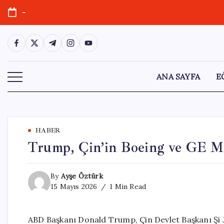
Skip
-
to
content
https://www.facebook.com/
https://twitter.com/
https://t.me/
https://www.instagram.com/
https://youtube.com/
ANA SAYFA
E
HABER
Trump, Çin’in Boeing ve GE Mo
By
Ayşe Öztürk
15 Mayıs 2026
1 Min Read
ABD Başkanı Donald Trump, Çin Devlet Başkanı Şi Ji