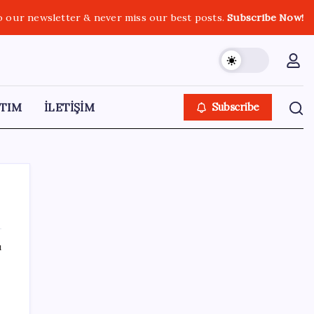
o our newsletter & never miss our best posts.
Subscribe Now!
TIM
İLETİŞİM
Subscribe
ı
SON YAZILAR
KKM bakiyesi düşüşünü sürdürdü: Son
haftada 34 milyon lira azaldı