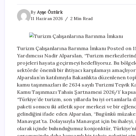
By
Ayşe Öztürk
11 Haziran 2026
2 Min Read
Turizm Çalışanlarına Barınma İmkanı Posted on 11
Yardımcısı Nadir Alparslan, “Turizm merkezlerin
projeleri hayata geçirmeyi hedefliyoruz. Bu bölge
sektörde önemli bir ihtiyacı karşılamayı amaçlıyo
Alparslan’ın katılımıyla Bakanlıkta düzenlenen top
kamu taşınmazları ile 2634 sayılı Turizmi Teşvik 
Kamu Taşınmazı Tahsis Şartnamesi 2026/1’ kapsamı
“Türkiye’de turizm, son yıllarda bu iyi ortamlarla d
paketi sonucu iki atletik spor merkezi ve bir eğlen
gelindiğini ifade eden Alparslan, “Bugünkü müzaker
Manavgat’ta. Dolayısıyla Manavgat için bu ihaleyi,
olarak içinde bulunduğumuz konjonktür, Türkiye’ni
çerçevesinde daha kapsamlı bir tahsis paketini yi