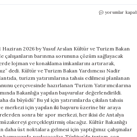
Turizm
yorumlar kapal
Çalışanlarına
Barınma
İmkanı
için
 Haziran 2026 by Yusuf Arslan Kültür ve Turizm Bakan
de çalışanların barınma sorununa çözüm sağlayacak
lerde lojman ve konaklama imkanlarını artırarak,
ruz” dedi. Kültür ve Turizm Bakan Yardımcısı Nadir
lantıda, turizm yatırımlarına tahsis edilmesi planlanan
Kanunu çerçevesinde hazırlanan ‘Turizm Yatırımcılarına
nda Bakanlığa yapılan başvurular değerlendirildi.
aha da büyüdü” Bu yıl için yatırımlarda çıkılan tahsis
ce merkezi için yapılan iki başvuru üzerine bir araya
elerden sonra bir spor merkezi, her ikisi de Antalya
 müzakereyi gerçekleştirmiş olacağız. Kültür Bakanlığı
n daha üst noktalara gelmesi için yaptığımız çalışmalar
ne kamuoyuyla paylaşacağız. Türkiye’de turizm, son