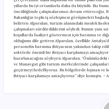
yıllarda bu iyi ortamlarla daha da büyüdü. Biz bun
öncülüğünde çalışmalarımızı devam ettireceğiz. Bu
Bakanlığın toplu iş sözleşmesi görüşmeleri başladığ
belirten Alparslan, turizm alanındaki meslek lisel
çalışmaları sürdürdüklerini söyledi. Bunun yanı sı
koşullarda faaliyet göstermesi için barınma ve di
olduğunu dile getiren Alparslan, özellikle Antalya’
personelin barınma ihtiyacının yakından takip edil
sektörde önemli bir ihtiyacı karşılamayı amaçlıyor
hazırlanacağını söyleyen Alparslan, “Önümüzdeki 
ve Manavgat gibi turizm merkezlerinde çalışanla
geçirmeyi hedefliyoruz. Bu bölgelerde lojman ve k
ihtiyacı karşılamayı amaçlıyoruz” diye konuştu. –