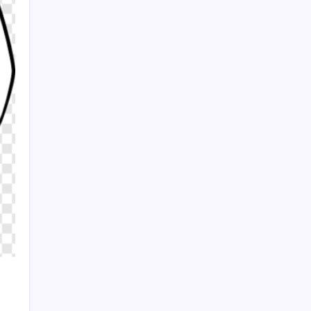
üçüncü aylık ihracatı gerçekleştirildi
Birinci çeyrekte bankaların yabancı para
varlıkları azaldı
Rusya’dan Ukrayna’nın Odessa Limanı’na
saldırı
Sayaç
Kategoriler
Eğitim
Ekonomi
Haber