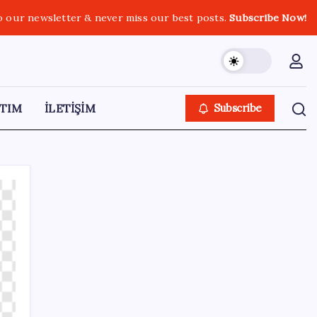
o our newsletter & never miss our best posts.
Subscribe Now!
TIM
İLETİŞİM
Subscribe
SON YAZILAR
KKM bakiyesi düşüşünü sürdürdü: Son
haftada 34 milyon lira azaldı