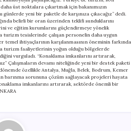
u daha üst noktalara çıkartmak için bakanımızın
 günlerde yeni bir paketle de karşınıza çıkacağız” dedi.
ında belirli bir oran üzerinden teklifi sunduklarını
erini ve eğitim kurumlarını güçlendirmeye yönelik
ra turizm tesislerinde çalışan personelin daha uygun
ğer temel ihtiyaçlarının karşılanmasının öneminin farkınd
da turizm faaliyetlerinin yoğun olduğu bölgelerde
diğini vurguladı. “Konaklama imkanlarını artırarak,
uz” Çalışmaların devamı niteliğinde yeni bir destek paketi
dönemde özellikle Antalya, Muğla, Belek, Bodrum, Kemer
rın barınma sorununa çözüm sağlayacak projeleri hayata
onaklama imkanlarını artırarak, sektörde önemli bir
 ANKARA