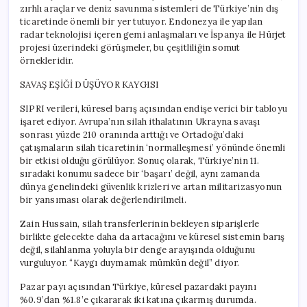
zırhlı araçlar ve deniz savunma sistemleri de Türkiye’nin dış
ticaretinde önemli bir yer tutuyor. Endonezya ile yapılan
radar teknolojisi içeren gemi anlaşmaları ve İspanya ile Hürjet
projesi üzerindeki görüşmeler, bu çeşitliliğin somut
örnekleridir.
SAVAŞ EŞİĞİ DÜŞÜYOR KAYGISI
SIPRI verileri, küresel barış açısından endişe verici bir tabloyu
işaret ediyor. Avrupa’nın silah ithalatının Ukrayna savaşı
sonrası yüzde 210 oranında arttığı ve Ortadoğu’daki
çatışmaların silah ticaretinin ‘normalleşmesi’ yönünde önemli
bir etkisi olduğu görülüyor. Sonuç olarak, Türkiye’nin 11.
sıradaki konumu sadece bir ‘başarı’ değil, aynı zamanda
dünya genelindeki güvenlik krizleri ve artan militarizasyonun
bir yansıması olarak değerlendirilmeli.
Zain Hussain, silah transferlerinin bekleyen siparişlerle
birlikte gelecekte daha da artacağını ve küresel sistemin barış
değil, silahlanma yoluyla bir denge arayışında olduğunu
vurguluyor. “Kaygı duymamak mümkün değil” diyor.
Pazar payı açısından Türkiye, küresel pazardaki payını
%0.9’dan %1.8’e çıkararak iki katına çıkarmış durumda.