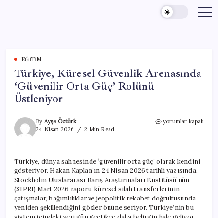
Skip
to
content
EĞITIM
Türkiye, Küresel Güvenlik Arenasında
‘Güvenilir Orta Güç’ Rolünü
Üstleniyor
Türkiye,
By
Ayşe Öztürk
yorumlar kapalı
Küresel
24 Nisan 2026
2 Min Read
Güvenlik
Arenasında
‘Güvenilir
Türkiye, dünya sahnesinde ‘güvenilir orta güç’ olarak kendini
Orta
gösteriyor. Hakan Kaplan’ın 24 Nisan 2026 tarihli yazısında,
Güç’
Rolünü
Stockholm Uluslararası Barış Araştırmaları Enstitüsü’nün
Üstleniyor
(SIPRI) Mart 2026 raporu, küresel silah transferlerinin
için
çatışmalar, bağımlılıklar ve jeopolitik rekabet doğrultusunda
yeniden şekillendiğini gözler önüne seriyor. Türkiye’nin bu
sistem içindeki yeri gün geçtikçe daha belirgin hale geliyor.