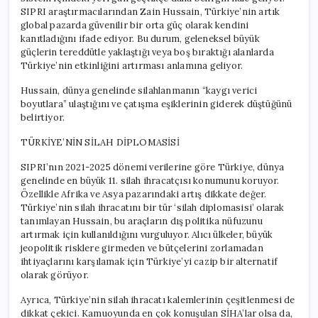
SIPRI araştırmacılarından Zain Hussain, Türkiye’nin artık
global pazarda güvenilir bir orta güç olarak kendini
kanıtladığını ifade ediyor. Bu durum, geleneksel büyük
güçlerin tereddütle yaklaştığı veya boş bıraktığı alanlarda
Türkiye’nin etkinliğini artırması anlamına geliyor.
Hussain, dünya genelinde silahlanmanın “kaygı verici
boyutlara” ulaştığını ve çatışma eşiklerinin giderek düştüğünü
belirtiyor.
TÜRKİYE’NİN SİLAH DİPLOMASİSİ
SIPRI’nın 2021-2025 dönemi verilerine göre Türkiye, dünya
genelinde en büyük 11. silah ihracatçısı konumunu koruyor.
Özellikle Afrika ve Asya pazarındaki artış dikkate değer.
Türkiye’nin silah ihracatını bir tür ‘silah diplomasisi’ olarak
tanımlayan Hussain, bu araçların dış politika nüfuzunu
artırmak için kullanıldığını vurguluyor. Alıcı ülkeler, büyük
jeopolitik risklere girmeden ve bütçelerini zorlamadan
ihtiyaçlarını karşılamak için Türkiye’yi cazip bir alternatif
olarak görüyor.
Ayrıca, Türkiye’nin silah ihracatı kalemlerinin çeşitlenmesi de
dikkat çekici. Kamuoyunda en çok konuşulan SİHA’lar olsa da,