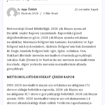
Türkiye,
By
Ayşe Öztürk
yorumlar kapalı
son
22 Haziran 2026
2 Min Read
56
yılın
en
Meteoroloji Genel Müdürlüğü, 2026 yılı Mayıs ayına ait
soğuk
Sıcaklık Analiz Raporu yayımlandı. Rapordaki genel
7’nci
mayısını
değerlendirmeye göre, 2026 yılı Mayıs ayında ortalama
yaşadı!
sıcaklıklar, Marmara Bölgesi’nin tamamı, Karadeniz ve Ege
Bir
Bölgesi’nin kıyı kesimleri, Akdeniz Bölgesi’nin batı kesimleri
yanda
ile Doğu Anadolu Bölgesi’nde Ağrı, Iğdır, Ardahan, Van,
eksi
Hakkari illerinde mevsim normalleri civarında gerçekleşti.
2,
Antalya-Kale (Demre) ve Bartın’da ise mevsim normallerinin
diğer
üzerinde, diğer yerlerde mevsim normallerinin altında
yanda
gerçekleşti.
37,9
derece
METEOROLOJİ’DEN DİKKAT ÇEKEN RAPOR
için
1991-2020 normalleri mayıs ayı ortalama sıcaklığının 17,1
derece olduğu belirtilen raporda, 2026 yılı Mayıs ayı
sıcaklığının 15,7 derece gerçekleştiği belirtildi. 2026 yılı Mayıs
ayının, 1991- 2020 normalleri mayıs ayı ortalamasının 1,4
derece altında kaldığı ifade edildi. Verilerin raporlanmaya