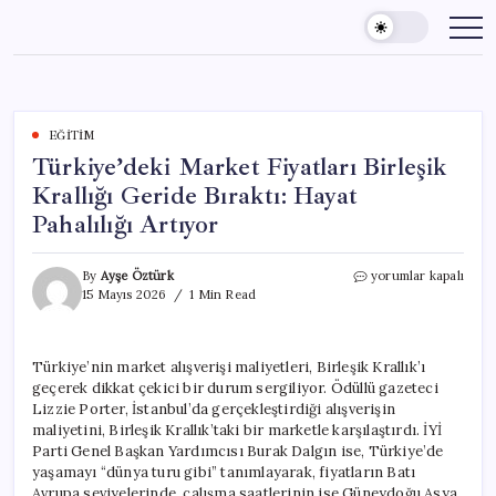
Skip
to
content
EĞITIM
Türkiye’deki Market Fiyatları Birleşik
Krallığı Geride Bıraktı: Hayat
Pahalılığı Artıyor
Türkiye’deki
By
Ayşe Öztürk
yorumlar kapalı
Market
15 Mayıs 2026
1 Min Read
Fiyatları
Birleşik
Krallığı
Türkiye’nin market alışverişi maliyetleri, Birleşik Krallık’ı
Geride
geçerek dikkat çekici bir durum sergiliyor. Ödüllü gazeteci
Bıraktı:
Hayat
Lizzie Porter, İstanbul’da gerçekleştirdiği alışverişin
Pahalılığı
maliyetini, Birleşik Krallık’taki bir marketle karşılaştırdı. İYİ
Artıyor
Parti Genel Başkan Yardımcısı Burak Dalgın ise, Türkiye’de
için
yaşamayı “dünya turu gibi” tanımlayarak, fiyatların Batı
Avrupa seviyelerinde, çalışma saatlerinin ise Güneydoğu Asya