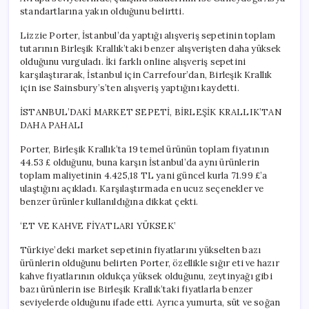
standartlarına yakın olduğunu belirtti.
Lizzie Porter, İstanbul’da yaptığı alışveriş sepetinin toplam
tutarının Birleşik Krallık’taki benzer alışverişten daha yüksek
olduğunu vurguladı. İki farklı online alışveriş sepetini
karşılaştırarak, İstanbul için Carrefour’dan, Birleşik Krallık
için ise Sainsbury’s’ten alışveriş yaptığını kaydetti.
İSTANBUL’DAKİ MARKET SEPETİ, BİRLEŞİK KRALLIK’TAN
DAHA PAHALI
Porter, Birleşik Krallık’ta 19 temel ürünün toplam fiyatının
44.53 £ olduğunu, buna karşın İstanbul’da aynı ürünlerin
toplam maliyetinin 4.425,18 TL yani güncel kurla 71.99 £’a
ulaştığını açıkladı. Karşılaştırmada en ucuz seçenekler ve
benzer ürünler kullanıldığına dikkat çekti.
‘ET VE KAHVE FİYATLARI YÜKSEK’
Türkiye’deki market sepetinin fiyatlarını yükselten bazı
ürünlerin olduğunu belirten Porter, özellikle sığır eti ve hazır
kahve fiyatlarının oldukça yüksek olduğunu, zeytinyağı gibi
bazı ürünlerin ise Birleşik Krallık’taki fiyatlarla benzer
seviyelerde olduğunu ifade etti. Ayrıca yumurta, süt ve soğan