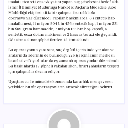
imalatı, ticareti ve sevkiyatını yapan suç şebekesini hedef aldı.
İzmir İl Emniyet Müdürlüğü Narkotik Suçlarla Mücadele Şube
Müdürlüğü ekipleri, titiz bir çalışma ile aralıklarla
operasyonlar düzenledi. Yapılan baskınlarda, 6 sentetik hap
imalathanesi, 11 milyon 904 bin 456 sentetik hap, 1 milyon 521
bin 589 gram hammadde, 7 milyon 155 bin boş kapsül, 6
sentetik ecza dolum makinesi ve 2 hassas terazi ele geçirildi.
Gözaltına alınan şüphelilerden 48’i tutuklandı.
Bu operasyonun yanı sıra, suç örgütü içerisinde yer alan ve
aralarında liderinin de bulunduğu 22 kişi için İzmir merkezli
İstanbul ve Diyarbakır’da eş zamanlı operasyonlar düzenlendi.
Bu baskınlarda 17 şüpheli yakalanırken, firari şahısların tespiti
için çalışmalar devam ediyor.
Uyuşturucu ile mücadele konusunda kararlılık mesajı veren
yetkililer, bu tür operasyonların artarak süreceğini belirtti.