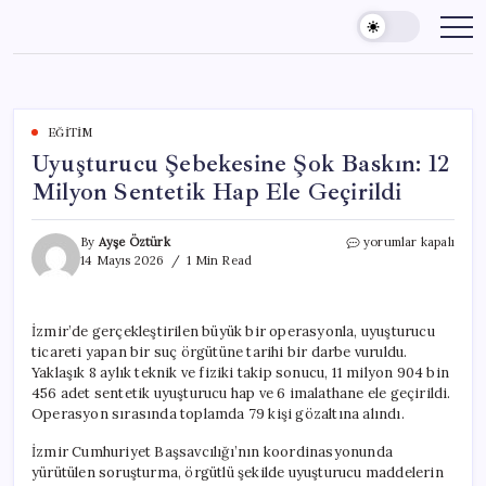
Skip
to
content
EĞITIM
Uyuşturucu Şebekesine Şok Baskın: 12
Milyon Sentetik Hap Ele Geçirildi
Uyuşturucu
By
Ayşe Öztürk
yorumlar kapalı
Şebekesine
14 Mayıs 2026
1 Min Read
Şok
Baskın:
12
İzmir’de gerçekleştirilen büyük bir operasyonla, uyuşturucu
Milyon
ticareti yapan bir suç örgütüne tarihi bir darbe vuruldu.
Sentetik
Hap
Yaklaşık 8 aylık teknik ve fiziki takip sonucu, 11 milyon 904 bin
Ele
456 adet sentetik uyuşturucu hap ve 6 imalathane ele geçirildi.
Geçirildi
Operasyon sırasında toplamda 79 kişi gözaltına alındı.
için
İzmir Cumhuriyet Başsavcılığı’nın koordinasyonunda
yürütülen soruşturma, örgütlü şekilde uyuşturucu maddelerin