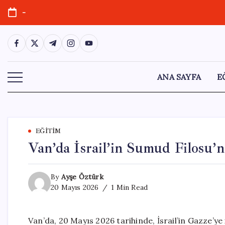
Skip
-
to
content
https://www.facebook.com/
https://twitter.com/
https://t.me/
https://www.instagram.com/
https://youtube.com/
ANA SAYFA
E
EĞITIM
Van’da İsrail’in Sumud Filosu’n
By
Ayşe Öztürk
20 Mayıs 2026
1 Min Read
Van’da, 20 Mayıs 2026 tarihinde, İsrail’in Gazze’