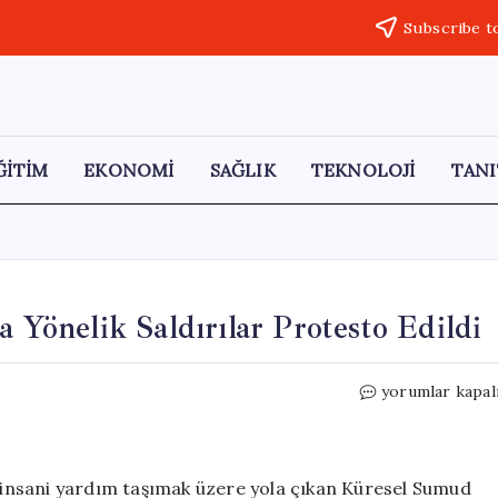
Subscribe t
ĞİTİM
EKONOMİ
SAĞLIK
TEKNOLOJİ
TANI
a Yönelik Saldırılar Protesto Edildi
Van’da
yorumlar kapal
İsrail’in
Sumud
Filosu’na
Yönelik
ye insani yardım taşımak üzere yola çıkan Küresel Sumud