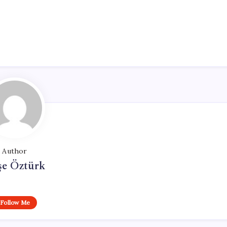
Author
şe Öztürk
Follow Me