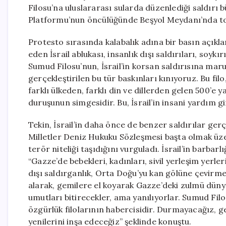
Filosu’na uluslararası sularda düzenlediği saldırı b
Platformu’nun öncülüğünde Beşyol Meydanı’nda topla
Protesto sırasında kalabalık adına bir basın açık
eden İsrail ablukası, insanlık dışı saldırıları, so
Sumud Filosu’nun, İsrail’in korsan saldırısına maruz
gerçekleştirilen bu tür baskınları kınıyoruz. Bu fi
farklı ülkeden, farklı din ve dillerden gelen 500’e ya
duruşunun simgesidir. Bu, İsrail’in insani yardım gi
Tekin, İsrail’in daha önce de benzer saldırılar gerç
Milletler Deniz Hukuku Sözleşmesi başta olmak üzere
terör niteliği taşıdığını vurguladı. İsrail’in barbarl
“Gazze’de bebekleri, kadınları, sivil yerleşim yerler
dışı saldırganlık, Orta Doğu’yu kan gölüne çevirmek
alarak, gemilere el koyarak Gazze’deki zulmü düny
umutları bitirecekler, ama yanılıyorlar. Sumud Fil
özgürlük filolarının habercisidir. Durmayacağız, 
yenilerini inşa edeceğiz” şeklinde konuştu.