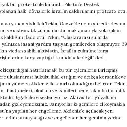
Saldırılar
üyük bir protesto ile kınandı. Filistin’e Destek
Protesto
nan halk, dövizlerle İsrail’in saldırılarını protesto etti.
Edildi
için
laması yapan Abdullah Tekin, Gazze’de uzun süredir devam
ykırımı ve sistematik zulmü durdurmak amacıyla yola çıkan
 kaldığını ifade etti. Tekin, “Uluslararası sularda
lo, yalnızca insani yardım taşıyan gemilerden oluşmuyor. 3
kın vicdan sahibi aktivistin, İsrail’in zulmüne karşı
rişimlerine karşı yaptığı ilk müdahale değil” dedi.
ekleştirdiğini hatırlatarak, bu tür eylemlerin Birleşmiş
 uluslararası hukuku ihlal ettiğini ve açıkça korsanlık ve
ığının yalnızca Akdeniz ile sınırlı olmadığını belirten Tekin,
ini, hastaneleri, okulları ve camileri hedef alan bu insanlık
tedir. İşgalcilere sesleniyoruz: Aktivistleri gözaltına
adan gizleyemezsiniz. Sanıyorlar ki gemilere el koymakla
osu’na yapılan her engelleme, Akdeniz’e açılacak yeni
geri adım atmayacağız ve engellenen her geminin yerine