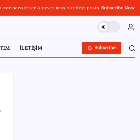
o our newsletter & never miss our best posts.
Subscribe Now!
TIM
İLETİŞİM
Subscribe
ı
SON YAZILAR
Citi, üçüncü çeyrek petrol tahminini
yükseltti