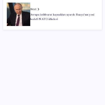
Next
Avrupa istihbarat kaynakları uyardı: Rusya’nın yeni
hedefi NATO ülkeleri
SON YAZILAR
KKM bakiyesi düşüşünü sürdürdü: Son haftada 34
milyon lira azaldı
Vatan aynı, kan aynı, hak farklı