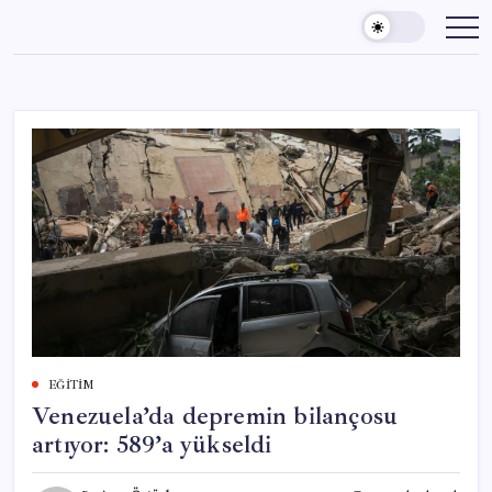
Skip
to
content
EĞITIM
Venezuela’da depremin bilançosu
artıyor: 589’a yükseldi