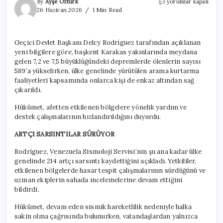
Venezuela’da
By
Ayşe Öztürk
yorumlar kapalı
depremin
26 Haziran 2026
1 Min Read
bilançosu
artıyor:
589’a
Geçici Devlet Başkanı Delcy Rodríguez tarafından açıklanan
yükseldi
yeni bilgilere göre, başkent Karakas yakınlarında meydana
için
gelen 7,2 ve 7,5 büyüklüğündeki depremlerde ölenlerin sayısı
589’a yükselirken, ülke genelinde yürütülen arama kurtarma
faaliyetleri kapsamında onlarca kişi de enkaz altından sağ
çıkarıldı.
Hükümet, afetten etkilenen bölgelere yönelik yardım ve
destek çalışmalarının hızlandırıldığını duyurdu.
ARTÇI SARSINTILAR SÜRÜYOR
Rodríguez, Venezuela Sismoloji Servisi’nin şu ana kadar ülke
genelinde 214 artçı sarsıntı kaydettiğini açıkladı. Yetkililer,
etkilenen bölgelerde hasar tespit çalışmalarının sürdüğünü ve
uzman ekiplerin sahada incelemelerine devam ettiğini
bildirdi.
Hükümet, devam eden sismik hareketlilik nedeniyle halka
sakin olma çağrısında bulunurken, vatandaşlardan yalnızca