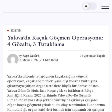
Skip
to
content
EĞITIM
Yalova’da Kaçak Göçmen Operasyonu:
4 Gözaltı, 3 Tutuklama
Yalova’da
By
Ayşe Öztürk
yorumlar kapalı
Kaçak
16 Mayıs 2026
1 Min Read
Göçmen
Operasyonu:
4
Yalova’da düzenlenen göçmen kaçakçılığına yönelik
Gözaltı,
operasyon, kaçak göçmenleri yasa dışı yollarla yurtdışına
3
Tutuklama
çıkarmaya çalışan organizatörlere büyük bir darbe indirdi.
için
Yalova Gümrük Muhafaza Kaçakçılık ve İstihbarat Bölge
Amirliği, 1 Kasım 2025 tarihinde Yalova Ro-Ro Gümrük
Limanı’ndan yasa dışı şekilde yurtdışına çıkmaya çalışan 5
Afgan kaçak göçmeni yakaladı. Bu olayın ardından İl Jandarma
Komutanlığı, organizatörleri bulmak için kapsamlı bir çalışma