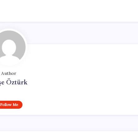
Author
şe Öztürk
Follow Me