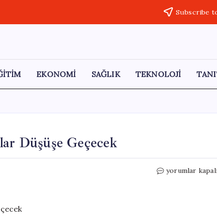
Subscribe t
ĞİTİM
EKONOMİ
SAĞLIK
TEKNOLOJİ
TANI
tlar Düşüşe Geçecek
Yeni
yorumlar kapal
DRAM
Tesisi
Açıldı:
Fiyatlar