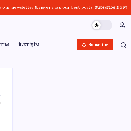
o our newsletter & never miss our best posts.
Subscribe Now!
TIM
İLETİŞİM
Subscribe
ı
SON YAZILAR
ABD tarım dışı istihdam verisinde negatif
sürpriz