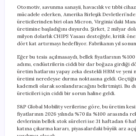
Otomotiv, savunma sanayii, havacılık ve tıbbi cihaz s
mücadele ederken, Amerika Birleşik Devletleri’nde
üreticilerinden biri olan Micron, Virginia’daki Ma
üretimine başladığını duyurdu. Şirket, 2 milyar do
milyon dolarlık CHIPS Yasası desteğiyle, kritik ö
dört kat artırmayı hedefliyor. Fabrikanın yıl sonu
Eğer bu tesis açılmasaydı, bellek fiyatlarının %10
adımı, endüstrilerin ciddi bir dar boğaza girdiği 
üretim hatlarını yapay zeka destekli HBM ve yeni n
üretimi neredeyse durma noktasına geldi. Geçtiğim
kademeli olarak sonlandıracağını belirtmişti. Bu d
üreticileri için ciddi bir sorun haline geldi.
S&P Global Mobility verilerine göre, bu üretim ke
fiyatlarının 2026 yılında %70 ila %100 arasında r
devlerinin bellek stok süreleri ise 31 haftadan 6 
katına çıkarma kararı, piyasalardaki büyük arz aç
yardımcı olacak.