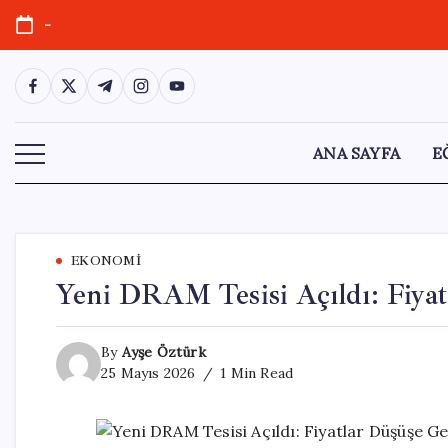
Skip
-
to
content
https://www.facebook.com/
https://twitter.com/
https://t.me/
https://www.instagram.com/
https://youtube.com/
ANA SAYFA
E
EKONOMI
Yeni DRAM Tesisi Açıldı: Fiya
By
Ayşe Öztürk
25 Mayıs 2026
1 Min Read