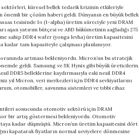
Düşüşe
ektörleri, küresel bellek tedarik krizinin etkileriyle
Geçecek
n önemli bir çözüm haberi geldi. Dünyanın en büyük bellek
için
nassas tesisinde 1α (1-alpha) üretim süreciyle yeni DRAM
ları aşan yatırım bütçesi ve ABD hükümetinin sağladığı 275
neme sahip DDR4 wafer (yonga levha) üretim kapasitesini
na kadar tam kapasiteyle çalışması planlanıyor.
0 oranında artması bekleniyordu. Micron’un bu stratejik
dönemde geldi. Samsung ve SK Hynix gibi büyük üreticilerin
esil DDR5 belleklerine kaydırmasıyla eski nesil DDR4
iz yıl Micron, veri merkezleri için DDR4 sevkiyatlarını
urum, otomobiller, savunma sistemleri ve tıbbi cihaz
sintileri sonucunda otomotiv sektörü için DRAM
ekor bir artış göstermesi bekleniyordu. Otomotiv
haftaya kadar düşmüştü. Micron’un üretim kapasitesini dört
ığını kapatarak fiyatların normal seviyelere dönmesine