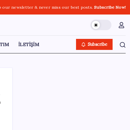
o our newsletter & never miss our best posts.
Subscribe Now!
TIM
İLETİŞİM
Subscribe
ı
SON YAZILAR
KKM bakiyesi düşüşünü sürdürdü: Son
haftada 34 milyon lira azaldı