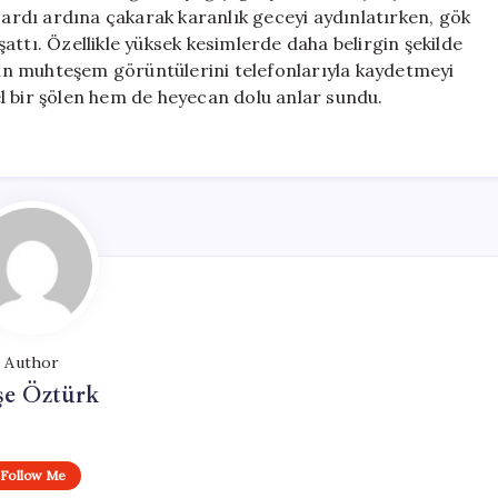
Renklerini
, ardı ardına çakarak karanlık geceyi aydınlatırken, gök
Değiştirdi
attı. Özellikle yüksek kesimlerde daha belirgin şekilde
için
erin muhteşem görüntülerini telefonlarıyla kaydetmeyi
l bir şölen hem de heyecan dolu anlar sundu.
Author
şe Öztürk
Follow Me