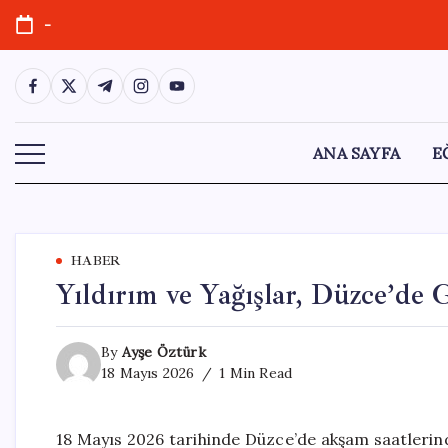
Skip
-
to
content
https://www.facebook.com/
https://twitter.com/
https://t.me/
https://www.instagram.com/
https://youtube.com/
ANA SAYFA
E
HABER
Yıldırım ve Yağışlar, Düzce’de 
By
Ayşe Öztürk
18 Mayıs 2026
1 Min Read
18 Mayıs 2026 tarihinde Düzce’de akşam saatlerind