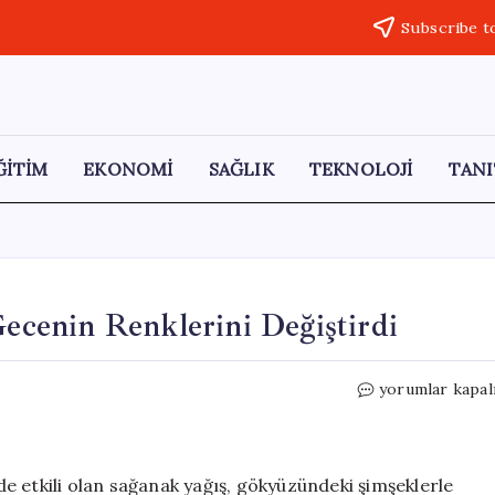
Subscribe t
ĞİTİM
EKONOMİ
SAĞLIK
TEKNOLOJİ
TANI
Gecenin Renklerini Değiştirdi
Yıldırım
yorumlar kapal
ve
Yağışlar,
Düzce’de
Gecenin
e etkili olan sağanak yağış, gökyüzündeki şimşeklerle