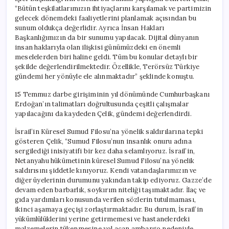
“Bütün teşkilatlarımızın ihtiyaçlarını karşılamak ve partimizin
gelecek dönemdeki faaliyetlerini planlamak açısından bu
sunum oldukça değerlidir. Ayrıca İnsan Hakları
Başkanlığımızın da bir sunumu yapılacak. Dijital dünyanın
insan haklarıyla olan ilişkisi günümüzdeki en önemli
meselelerden biri haline geldi. Tüm bu konular detaylı bir
şekilde değerlendirilmektedir. Özellikle, Terörsüz Türkiye
gündemi her yönüyle ele alınmaktadır” şeklinde konuştu.
15 Temmuz darbe girişiminin yıl dönümünde Cumhurbaşkanı
Erdoğan’ın talimatları doğrultusunda çeşitli çalışmalar
yapılacağını da kaydeden Çelik, gündemi değerlendirdi.
İsrail’in Küresel Sumud Filosu’na yönelik saldırılarına tepki
gösteren Çelik, “Sumud Filosu’nun insanlık onuru adına
sergilediği inisiyatifi bir kez daha selamlıyoruz. İsrail’in,
Netanyahu hükümetinin küresel Sumud Filosu’na yönelik
saldırısını şiddetle kınıyoruz. Kendi vatandaşlarımızın ve
diğer üyelerinin durumunu yakından takip ediyoruz. Gazze’de
devam eden barbarlık, soykırım niteliği taşımaktadır. İlaç ve
gıda yardımları konusunda verilen sözlerin tutulmaması,
ikinci aşamaya geçişi zorlaştırmaktadır. Bu durum, İsrail’in
yükümlülüklerini yerine getirmemesi ve hastanelerdeki
malzemelerin tükenmesine yol açan ambargo nedeniyle