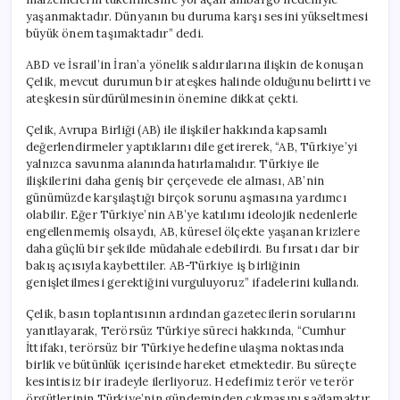
yaşanmaktadır. Dünyanın bu duruma karşı sesini yükseltmesi
büyük önem taşımaktadır” dedi.
ABD ve İsrail’in İran’a yönelik saldırılarına ilişkin de konuşan
Çelik, mevcut durumun bir ateşkes halinde olduğunu belirtti ve
ateşkesin sürdürülmesinin önemine dikkat çekti.
Çelik, Avrupa Birliği (AB) ile ilişkiler hakkında kapsamlı
değerlendirmeler yaptıklarını dile getirerek, “AB, Türkiye’yi
yalnızca savunma alanında hatırlamalıdır. Türkiye ile
ilişkilerini daha geniş bir çerçevede ele alması, AB’nin
günümüzde karşılaştığı birçok sorunu aşmasına yardımcı
olabilir. Eğer Türkiye’nin AB’ye katılımı ideolojik nedenlerle
engellenmemiş olsaydı, AB, küresel ölçekte yaşanan krizlere
daha güçlü bir şekilde müdahale edebilirdi. Bu fırsatı dar bir
bakış açısıyla kaybettiler. AB-Türkiye iş birliğinin
genişletilmesi gerektiğini vurguluyoruz” ifadelerini kullandı.
Çelik, basın toplantısının ardından gazetecilerin sorularını
yanıtlayarak, Terörsüz Türkiye süreci hakkında, “Cumhur
İttifakı, terörsüz bir Türkiye hedefine ulaşma noktasında
birlik ve bütünlük içerisinde hareket etmektedir. Bu süreçte
kesintisiz bir iradeyle ilerliyoruz. Hedefimiz terör ve terör
örgütlerinin Türkiye’nin gündeminden çıkmasını sağlamaktır.