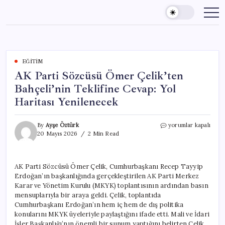
Skip
to
content
EĞITIM
AK Parti Sözcüsü Ömer Çelik’ten
Bahçeli’nin Teklifine Cevap: Yol
Haritası Yenilenecek
AK
By
Ayşe Öztürk
yorumlar kapalı
Parti
20 Mayıs 2026
2 Min Read
Sözcüsü
Ömer
Çelik’ten
AK Parti Sözcüsü Ömer Çelik, Cumhurbaşkanı Recep Tayyip
Bahçeli’nin
Erdoğan’ın başkanlığında gerçekleştirilen AK Parti Merkez
Teklifine
Cevap:
Karar ve Yönetim Kurulu (MKYK) toplantısının ardından basın
Yol
mensuplarıyla bir araya geldi. Çelik, toplantıda
Haritası
Cumhurbaşkanı Erdoğan’ın hem iç hem de dış politika
Yenilenecek
konularını MKYK üyeleriyle paylaştığını ifade etti. Mali ve İdari
için
İşler Başkanlığı’nın önemli bir sunum yaptığını belirten Çelik,