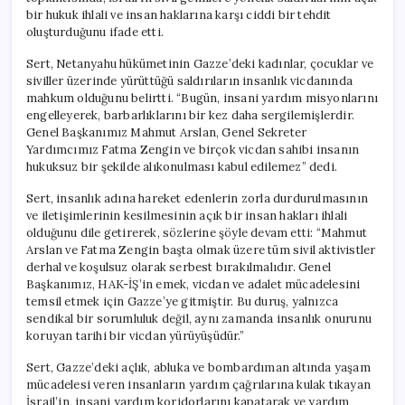
bir hukuk ihlali ve insan haklarına karşı ciddi bir tehdit
oluşturduğunu ifade etti.
Sert, Netanyahu hükümetinin Gazze’deki kadınlar, çocuklar ve
siviller üzerinde yürüttüğü saldırıların insanlık vicdanında
mahkum olduğunu belirtti. “Bugün, insani yardım misyonlarını
engelleyerek, barbarlıklarını bir kez daha sergilemişlerdir.
Genel Başkanımız Mahmut Arslan, Genel Sekreter
Yardımcımız Fatma Zengin ve birçok vicdan sahibi insanın
hukuksuz bir şekilde alıkonulması kabul edilemez” dedi.
Sert, insanlık adına hareket edenlerin zorla durdurulmasının
ve iletişimlerinin kesilmesinin açık bir insan hakları ihlali
olduğunu dile getirerek, sözlerine şöyle devam etti: “Mahmut
Arslan ve Fatma Zengin başta olmak üzere tüm sivil aktivistler
derhal ve koşulsuz olarak serbest bırakılmalıdır. Genel
Başkanımız, HAK-İŞ’in emek, vicdan ve adalet mücadelesini
temsil etmek için Gazze’ye gitmiştir. Bu duruş, yalnızca
sendikal bir sorumluluk değil, aynı zamanda insanlık onurunu
koruyan tarihi bir vicdan yürüyüşüdür.”
Sert, Gazze’deki açlık, abluka ve bombardıman altında yaşam
mücadelesi veren insanların yardım çağrılarına kulak tıkayan
İsrail’in, insani yardım koridorlarını kapatarak ve yardım