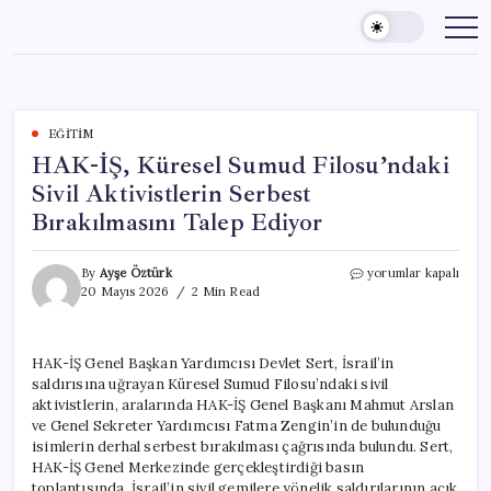
Skip
to
content
EĞITIM
HAK-İŞ, Küresel Sumud Filosu’ndaki
Sivil Aktivistlerin Serbest
Bırakılmasını Talep Ediyor
HAK-
By
Ayşe Öztürk
yorumlar kapalı
İŞ,
20 Mayıs 2026
2 Min Read
Küresel
Sumud
Filosu’ndaki
HAK-İŞ Genel Başkan Yardımcısı Devlet Sert, İsrail’in
Sivil
saldırısına uğrayan Küresel Sumud Filosu’ndaki sivil
Aktivistlerin
Serbest
aktivistlerin, aralarında HAK-İŞ Genel Başkanı Mahmut Arslan
Bırakılmasını
ve Genel Sekreter Yardımcısı Fatma Zengin’in de bulunduğu
Talep
isimlerin derhal serbest bırakılması çağrısında bulundu. Sert,
Ediyor
HAK-İŞ Genel Merkezinde gerçekleştirdiği basın
için
toplantısında, İsrail’in sivil gemilere yönelik saldırılarının açık