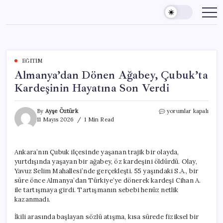
Skip
to
content
EĞITIM
Almanya’dan Dönen Ağabey, Çubuk’ta
Kardeşinin Hayatına Son Verdi
Almanya’dan
By
Ayşe Öztürk
yorumlar kapalı
Dönen
11 Mayıs 2026
1 Min Read
Ağabey,
Çubuk’ta
Kardeşinin
Ankara’nın Çubuk ilçesinde yaşanan trajik bir olayda,
Hayatına
yurtdışında yaşayan bir ağabey, öz kardeşini öldürdü. Olay,
Son
Verdi
Yavuz Selim Mahallesi’nde gerçekleşti. 55 yaşındaki S.A., bir
için
süre önce Almanya’dan Türkiye’ye dönerek kardeşi Cihan A.
ile tartışmaya girdi. Tartışmanın sebebi henüz netlik
kazanmadı.
İkili arasında başlayan sözlü atışma, kısa sürede fiziksel bir