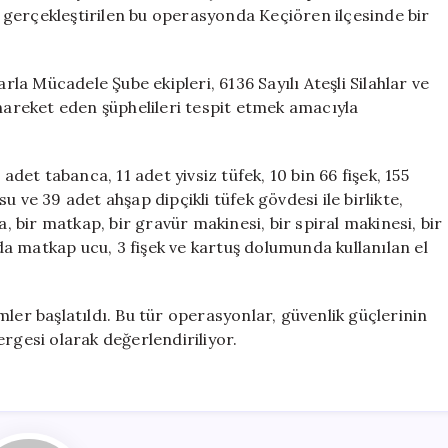
için
gerçekleştirilen bu operasyonda Keçiören ilçesinde bir
a Mücadele Şube ekipleri, 6136 Sayılı Ateşli Silahlar ve
 hareket eden şüphelileri tespit etmek amacıyla
adet tabanca, 11 adet yivsiz tüfek, 10 bin 66 fişek, 155
 ve 39 adet ahşap dipçikli tüfek gövdesi ile birlikte,
a, bir matkap, bir gravür makinesi, bir spiral makinesi, bir
a matkap ucu, 3 fişek ve kartuş dolumunda kullanılan el
lemler başlatıldı. Bu tür operasyonlar, güvenlik güçlerinin
rgesi olarak değerlendiriliyor.