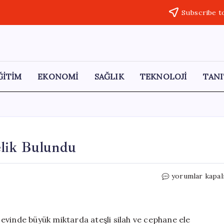
Subscribe t
ĞİTİM
EKONOMİ
SAĞLIK
TEKNOLOJİ
TANI
elik Bulundu
Ankara’da
yorumlar kapal
Evin
İçinde
Cephanelik
Bulundu
evinde büyük miktarda ateşli silah ve cephane ele