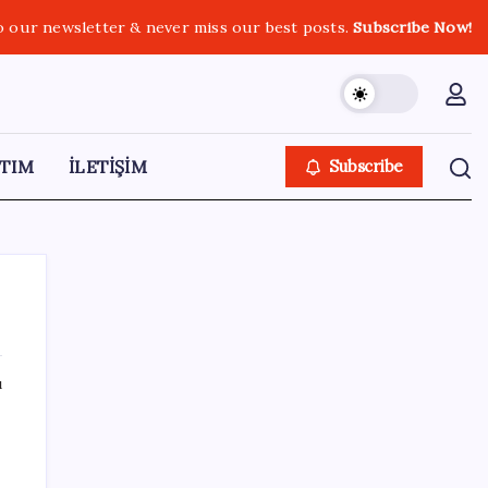
o our newsletter & never miss our best posts.
Subscribe Now!
TIM
İLETİŞİM
Subscribe
ı
SON YAZILAR
Citi, üçüncü çeyrek petrol tahminini
yükseltti