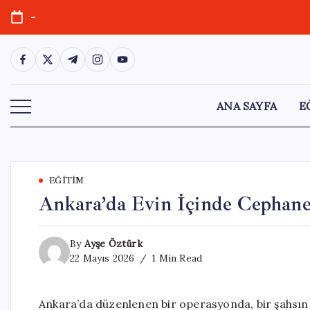
Skip
-
to
content
https://www.facebook.com/
https://twitter.com/
https://t.me/
https://www.instagram.com/
https://youtube.com/
ANA SAYFA
E
EĞITIM
Ankara’da Evin İçinde Cephan
By
Ayşe Öztürk
22 Mayıs 2026
1 Min Read
Ankara’da düzenlenen bir operasyonda, bir şahsın 