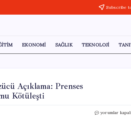
Subscribe t
ĞİTİM
EKONOMİ
SAĞLIK
TEKNOLOJİ
TANI
zücü Açıklama: Prenses
mu Kötüleşti
Tayland
yorumlar kapal
Kraliyet
Sarayı’ndan
Üzücü