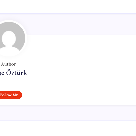
Author
şe Öztürk
Follow Me