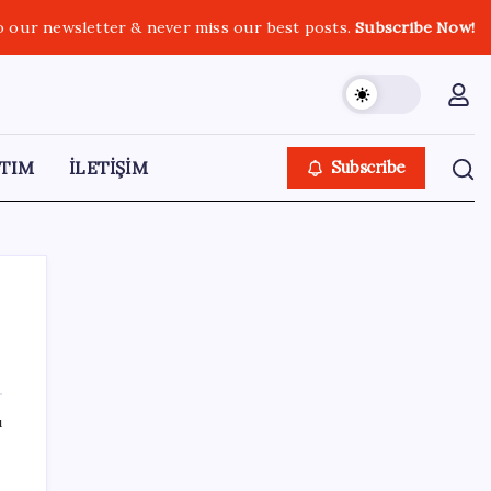
o our newsletter & never miss our best posts.
Subscribe Now!
TIM
İLETİŞİM
Subscribe
SON YAZILAR
ı
KKM bakiyesi düşüşünü sürdürdü: Son
haftada 34 milyon lira azaldı