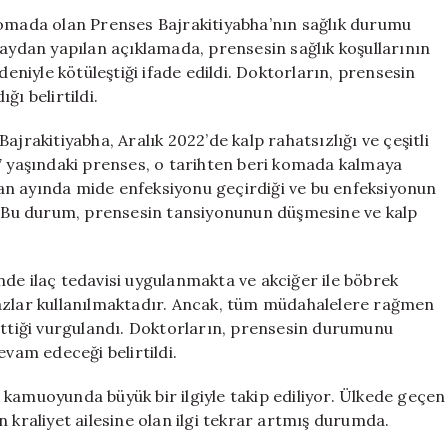
Açıklama:
komada olan Prenses Bajrakitiyabha’nın sağlık durumu
Prenses
raydan yapılan açıklamada, prensesin sağlık koşullarının
Bajrakitiyabha’
niyle kötüleştiği ifade edildi. Doktorların, prensesin
Sağlık
ğı belirtildi.
Durumu
Kötüleşti
jrakitiyabha, Aralık 2022’de kalp rahatsızlığı ve çeşitli
için
47 yaşındaki prenses, o tarihten beri komada kalmaya
an ayında mide enfeksiyonu geçirdiği ve bu enfeksiyonun
i. Bu durum, prensesin tansiyonunun düşmesine ve kalp
de ilaç tedavisi uygulanmakta ve akciğer ile böbrek
hazlar kullanılmaktadır. Ancak, tüm müdahalelere rağmen
tiği vurgulandı. Doktorların, prensesin durumunu
evam edeceği belirtildi.
kamuoyunda büyük bir ilgiyle takip ediliyor. Ülkede geçen
 kraliyet ailesine olan ilgi tekrar artmış durumda.