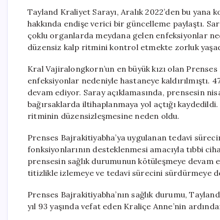
Tayland Kraliyet Sarayı, Aralık 2022’den bu yana 
hakkında endişe verici bir güncelleme paylaştı. Sa
çoklu organlarda meydana gelen enfeksiyonlar nede
düzensiz kalp ritmini kontrol etmekte zorluk yaşadı
Kral Vajiralongkorn’un en büyük kızı olan Prenses Ba
enfeksiyonlar nedeniyle hastaneye kaldırılmıştı. 
devam ediyor. Saray açıklamasında, prensesin nis
bağırsaklarda iltihaplanmaya yol açtığı kaydedild
ritminin düzensizleşmesine neden oldu.
Prenses Bajrakitiyabha’ya uygulanan tedavi sürecin
fonksiyonlarının desteklenmesi amacıyla tıbbi ci
prensesin sağlık durumunun kötüleşmeye devam et
titizlikle izlemeye ve tedavi sürecini sürdürmeye d
Prenses Bajrakitiyabha’nın sağlık durumu, Tayland 
yıl 93 yaşında vefat eden Kraliçe Anne’nin ardından