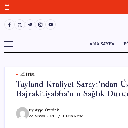
Skip
-
to
content
https://www.facebook.com/
https://twitter.com/
https://t.me/
https://www.instagram.com/
https://youtube.com/
ANA SAYFA
E
EĞITIM
Tayland Kraliyet Sarayı’ndan Ü
Bajrakitiyabha’nın Sağlık Duru
By
Ayşe Öztürk
22 Mayıs 2026
1 Min Read