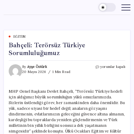
Skip
to
content
EĞITIM
Bahçeli: Terörsüz Türkiye
Sorumluluğumuz
Bahçeli:
By
Ayşe Öztürk
yorumlar kapalı
Terörsüz
20 Mayıs 2026
1 Min Read
Türkiye
Sorumluluğumuz
için
MHP Genel Başkanı Devlet Bahçeli, “Terörsüz Türkiye hedefi
için aldığımız büyük sorumluluğun yükü omuzlarımızda.
Sizlerin üstlendiği görev, her zamankinden daha önemlidir. Bu
yük, sadece siyasi bir hedef değil; anaların gözyaşını
dindirmenin, evlatlarımızın geleceğini güvence altına almanın,
kardeşliği bu topraklarda yeniden güçlendirmenin ve Türk
milletinin bin yıllık birliğini sonsuza dek yaşatmanın
simgesidir” şeklinde konuştu. Ülkü Ocakları Eğitim ve Kültür