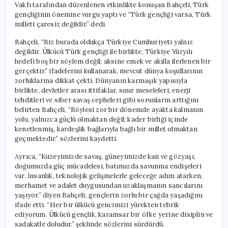
Vakfı tarafından düzenlenen etkinlikte konuşan Bahçeli, Türk
gençliğinin önemine vurgu yaptı ve “Türk gençliği varsa, Türk
milleti çaresiz değildir.” dedi.
Bahçeli, “Biz burada oldukça Türkiye Cumhuriyeti yalnız
değildir. Ülkücü Türk gençliği ile birlikte, Türkiye Yüzyılı
hedefi boş bir söylem değil; aksine emek ve akılla ilerlenen bir
gerçektir.” ifadelerini kullanarak, mevcut dünya koşullarının
zorluklarına dikkat çekti. Dünyanın karmaşık yapısıyla
birlikte, devletler arası ittifaklar, sınır meseleleri, enerji
tehditleri ve siber savaş cepheleri gibi sorunların arttığını
belirten Bahçeli, “Böylesi zor bir dönemde ayakta kalmanın
yolu, yalnızca güçlü olmaktan değil; kader birliği içinde
kenetlenmiş, kardeşlik bağlarıyla bağlı bir millet olmaktan
geçmektedir.” sözlerini kaydetti.
Ayrıca, “Kuzeyimizde savaş, güneyimizde kan ve gözyaşı,
doğumuzda güç mücadelesi, batımızda savunma endişeleri
var. İnsanlık, teknolojik gelişmelerle geleceğe adım atarken,
merhamet ve adalet duygusundan uzaklaşmanın sancılarını
yaşıyor.” diyen Bahçeli, gençlerin zorlu bir çağda yaşadığını
ifade etti. “Her bir ülkücü gencimizi yürekten tebrik
ediyorum. Ülkücü gençlik, karamsar bir öfke yerine disiplin ve
sadakatle doludur.” şeklinde sözlerini sürdürdü.