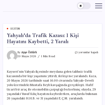
Skip
to
content
EĞITIM
Yahyalı’da Trafik Kazası: 1 Kişi
Hayatını Kaybetti, 2 Yaralı
Yahyalı’da
By
Ayşe Öztürk
yorumlar kapalı
Trafik
20 Mayıs 2026
1 Min Read
Kazası:
1
Kişi
Kayseri’nin Yahyalı ilçesinde meydana gelen talihsiz trafik
Hayatını
kazasında bir kişi yaşamını yitirdi, iki kişi ise yaralandı. Kaza,
Kaybetti,
2
20 Mayıs 2026 tarihinde saat 16.00 civarında Yahyalı-Develi
Yaralı
yolu üzerindeki Mustafa Beyli kavşağında gerçekleşti. Hafif
için
ticari bir araç ile otomobilin çarpıştığı bu korkunç olayda, 29
yaşındaki Yusuf Kılıç hayatını kaybederken, araçlarda bulunan
26 yaşındaki H.H.B. ve 31 yaşındaki E.Ç.M. yaralandı.