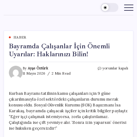
Skip
to
content
HABER
Bayramda Çalışanlar İçin Önemli
Uyarılar: Haklarınızı Bilin!
Bayramda
By
Ayşe Öztürk
yorumlar kapalı
Çalışanlar
11 Mayıs 2026
2 Min Read
İçin
Önemli
Uyarılar:
Kurban Bayramı tatilinin kamu çalışanları için 9 güne
Haklarınızı
çıkarılmasıyla özel sektördeki çalışanların durumu merak
Bilin!
için
konusu oldu. Sosyal Güvenlik Kurumu (SGK) Başuzmanı İsa
Karakaş, bayramda çalışacak işçiler için kritik bilgiler paylaştı:
“Eğer işçi çalışmak istemiyorsa, zorla çalıştırılamaz.
Çalıştığında ise çift yevmiye alır. ‘Sonra izin yaparsın’ önerisi
ise hukuken geçersizdir!”