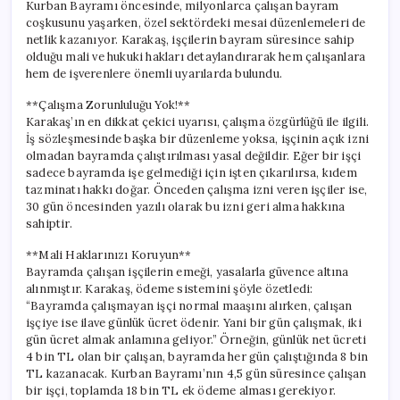
Kurban Bayramı öncesinde, milyonlarca çalışan bayram
coşkusunu yaşarken, özel sektördeki mesai düzenlemeleri de
netlik kazanıyor. Karakaş, işçilerin bayram süresince sahip
olduğu mali ve hukuki hakları detaylandırarak hem çalışanlara
hem de işverenlere önemli uyarılarda bulundu.
**Çalışma Zorunluluğu Yok!**
Karakaş’ın en dikkat çekici uyarısı, çalışma özgürlüğü ile ilgili.
İş sözleşmesinde başka bir düzenleme yoksa, işçinin açık izni
olmadan bayramda çalıştırılması yasal değildir. Eğer bir işçi
sadece bayramda işe gelmediği için işten çıkarılırsa, kıdem
tazminatı hakkı doğar. Önceden çalışma izni veren işçiler ise,
30 gün öncesinden yazılı olarak bu izni geri alma hakkına
sahiptir.
**Mali Haklarınızı Koruyun**
Bayramda çalışan işçilerin emeği, yasalarla güvence altına
alınmıştır. Karakaş, ödeme sistemini şöyle özetledi:
“Bayramda çalışmayan işçi normal maaşını alırken, çalışan
işçiye ise ilave günlük ücret ödenir. Yani bir gün çalışmak, iki
gün ücret almak anlamına geliyor.” Örneğin, günlük net ücreti
4 bin TL olan bir çalışan, bayramda her gün çalıştığında 8 bin
TL kazanacak. Kurban Bayramı’nın 4,5 gün süresince çalışan
bir işçi, toplamda 18 bin TL ek ödeme alması gerekiyor.