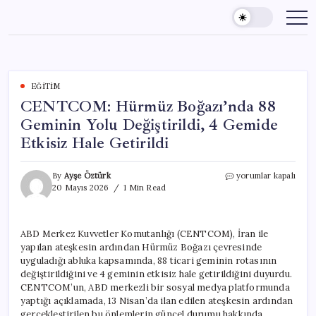
Skip
to
content
EĞITIM
CENTCOM: Hürmüz Boğazı’nda 88
Geminin Yolu Değiştirildi, 4 Gemide
Etkisiz Hale Getirildi
CENTCOM:
By
Ayşe Öztürk
yorumlar kapalı
Hürmüz
20 Mayıs 2026
1 Min Read
Boğazı’nda
88
Geminin
ABD Merkez Kuvvetler Komutanlığı (CENTCOM), İran ile
Yolu
yapılan ateşkesin ardından Hürmüz Boğazı çevresinde
Değiştirildi,
4
uyguladığı abluka kapsamında, 88 ticari geminin rotasının
Gemide
değiştirildiğini ve 4 geminin etkisiz hale getirildiğini duyurdu.
Etkisiz
CENTCOM’un, ABD merkezli bir sosyal medya platformunda
Hale
yaptığı açıklamada, 13 Nisan’da ilan edilen ateşkesin ardından
Getirildi
gerçekleştirilen bu önlemlerin güncel durumu hakkında