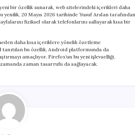
İçin
yeni bir özellik sunarak, web sitelerindeki içerikleri daha
Sallayarak
 Bu yenilik, 20 Mayıs 2026 tarihinde Yusuf Arslan tarafında
Özetleme
ayfalarını fiziksel olarak telefonlarını sallayarak kısa bir
Özelliğini
Aktif
Hale
meden daha kısa içeriklere yönelik özetleme
Getirdi
ıl tanıtılan bu özellik, Android platformunda da
için
ştırmayı amaçlıyor. Firefox’un bu yeni işlevselliği,
ynı zamanda zaman tasarrufu da sağlayacak.