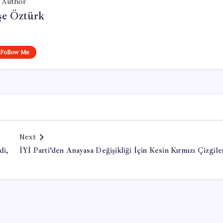
Author
şe Öztürk
Follow Me
Next
di,
İYİ Parti’den Anayasa Değişikliği İçin Kesin Kırmızı Çizgile