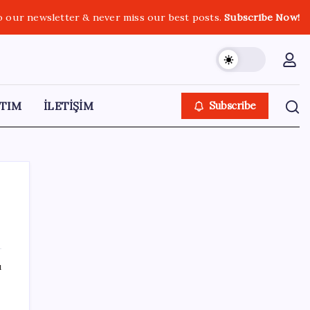
o our newsletter & never miss our best posts.
Subscribe Now!
TIM
İLETİŞİM
Subscribe
SON YAZILAR
ı
Süleyman Soylu’nun ‘Murat Karayılan’
açıklaması yeniden gündem oldu: ‘Yakalayıp