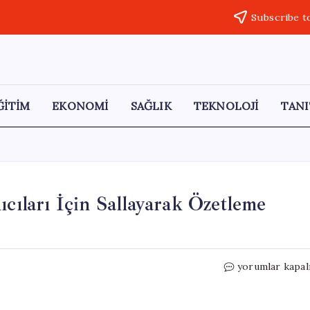
Subscribe t
ĞİTİM
EKONOMİ
SAĞLIK
TEKNOLOJİ
TANI
ıcıları İçin Sallayarak Özetleme
Mozilla
yorumlar kapal
Firefox,
Android
Kullanıcıları