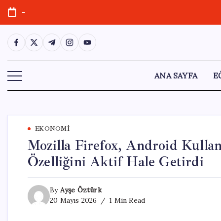
Skip
-
to
content
https://www.facebook.com/
https://twitter.com/
https://t.me/
https://www.instagram.com/
https://youtube.com/
ANA SAYFA
E
EKONOMI
Mozilla Firefox, Android Kullan
Özelliğini Aktif Hale Getirdi
By
Ayşe Öztürk
20 Mayıs 2026
1 Min Read