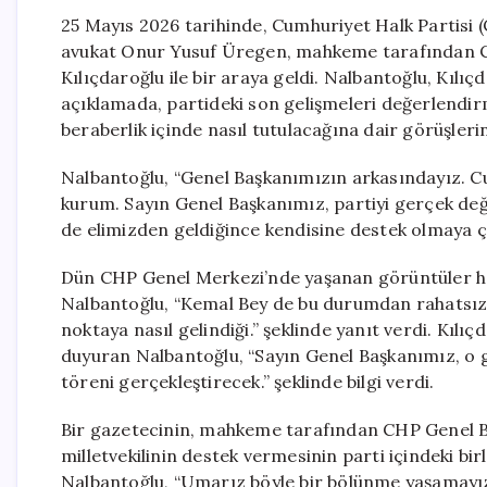
25 Mayıs 2026 tarihinde, Cumhuriyet Halk Partisi (
avukat Onur Yusuf Üregen, mahkeme tarafından CH
Kılıçdaroğlu ile bir araya geldi. Nalbantoğlu, Kılı
açıklamada, partideki son gelişmeleri değerlendirm
beraberlik içinde nasıl tutulacağına dair görüşlerini
Nalbantoğlu, “Genel Başkanımızın arkasındayız. Cum
kurum. Sayın Genel Başkanımız, partiyi gerçek değ
de elimizden geldiğince kendisine destek olmaya ça
Dün CHP Genel Merkezi’nde yaşanan görüntüler ha
Nalbantoğlu, “Kemal Bey de bu durumdan rahatsız. A
noktaya nasıl gelindiği.” şeklinde yanıt verdi. Kı
duyuran Nalbantoğlu, “Sayın Genel Başkanımız, o g
töreni gerçekleştirecek.” şeklinde bilgi verdi.
Bir gazetecinin, mahkeme tarafından CHP Genel Ba
milletvekilinin destek vermesinin parti içindeki b
Nalbantoğlu, “Umarız böyle bir bölünme yaşamayız. 