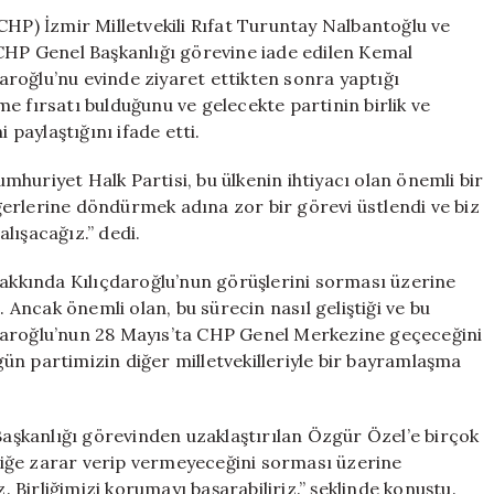
Açıklama
CHP) İzmir Milletvekili Rıfat Turuntay Nalbantoğlu ve
Yapıldı
P Genel Başkanlığı görevine iade edilen Kemal
için
çdaroğlu’nu evinde ziyaret ettikten sonra yaptığı
e fırsatı bulduğunu ve gelecekte partinin birlik ve
 paylaştığını ifade etti.
huriyet Halk Partisi, bu ülkenin ihtiyacı olan önemli bir
erlerine döndürmek adına zor bir görevi üstlendi ve biz
lışacağız.” dedi.
kkında Kılıçdaroğlu’nun görüşlerini sorması üzerine
ncak önemli olan, bu sürecin nasıl geliştiği ve bu
lıçdaroğlu’nun 28 Mayıs’ta CHP Genel Merkezine geçeceğini
ün partimizin diğer milletvekilleriyle bir bayramlaşma
şkanlığı görevinden uzaklaştırılan Özgür Özel’e birçok
irliğe zarar verip vermeyeceğini sorması üzerine
Birliğimizi korumayı başarabiliriz.” şeklinde konuştu.