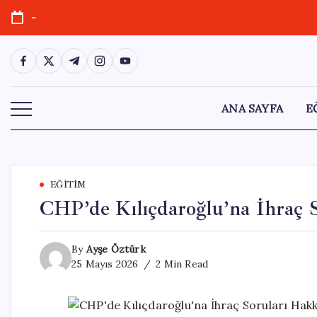
Skip
-
to
content
https://www.facebook.com/
https://twitter.com/
https://t.me/
https://www.instagram.com/
https://youtube.com/
ANA SAYFA
E
EĞITIM
CHP’de Kılıçdaroğlu’na İhraç 
By
Ayşe Öztürk
25 Mayıs 2026
2 Min Read