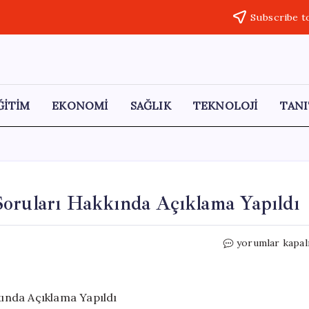
Subscribe t
ĞİTİM
EKONOMİ
SAĞLIK
TEKNOLOJİ
TANI
Soruları Hakkında Açıklama Yapıldı
CHP’de
yorumlar kapal
Kılıçdaroğlu’na
İhraç
Soruları
Hakkında