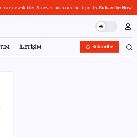
o our newsletter & never miss our best posts.
Subscribe Now!
TIM
İLETİŞİM
Subscribe
ı
SON YAZILAR
KKM bakiyesi düşüşünü sürdürdü: Son
haftada 34 milyon lira azaldı