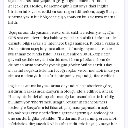
uçakları arasında yaşanan gerginliğin hemen ardından
gerçekleşti. Healey, Perşembe günü Estonya’daki İngiliz
birliklerini ziyaret ettikten sonra geri dönerken, uçağı Rusya
sınırına yakın bir bölgede uçuş yaparken bu saldırıya maruz
kaldı.
Uçuş sırasında yaşanan elektronik saldırı nedeniyle, uçağın
GPS sistemi devre dışı kaldı ve yolcuların akıllı telefonları ile
dizüstü bilgisayarları internete bağlanamadı. Pilotlar, yaklaşık
3 saat süren uçuş boyunca alternatif navigasyon sistemleri
kullanmak zorunda kaldı. Dassault Falcon 900LX tipi jetin
güvenli şekilde seyrini sürdürmesi, hem pilotların hem de
ekipmanlarının profesyonelliğini gözler önüne serdi. Olay
sırasında uçakta bulunan fotoğrafçılar ve bir muhabirin de yer
alması nedeniyle kısa süreli bir panik yaşandığı ifade edildi.
İngiliz savunma kaynaklarına dayandırılan haberlere göre,
saldırının arkasında Rusya’nın olduğu iddia ediliyor. Ancak
Healey’nin hedef alınıp alınmadığı konusunda kesin bir bilgi
bulunmuyor. The Times, uçağın rotasının izlenebilmesi
nedeniyle Rusya’nın istihbarat çalışması yapmadan açık
kaynak bilgileriyle hedefleme gerçekleştirmiş olabileceğini
öne sürdü. İngiliz yetkililer, “Bu durum, Rusya’nın pervasız bir
müdahalesidir; ancak RAF bu tür tehditlerle başa çıkmaya her