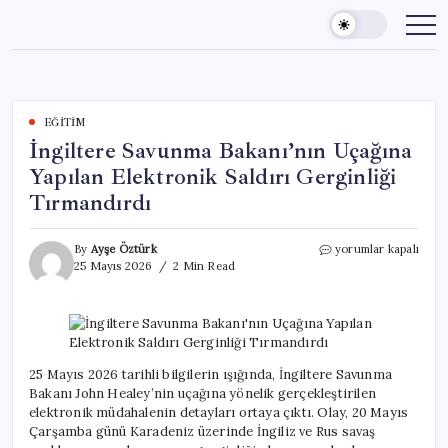
Skip
to
content
EĞITIM
İngiltere Savunma Bakanı’nın Uçağına
Yapılan Elektronik Saldırı Gerginliği
Tırmandırdı
İngiltere
By
Ayşe Öztürk
yorumlar kapalı
Savunma
25 Mayıs 2026
2 Min Read
Bakanı’nın
Uçağına
Yapılan
Elektronik
Saldırı
Gerginliği
25 Mayıs 2026 tarihli bilgilerin ışığında, İngiltere Savunma
Tırmandırdı
Bakanı John Healey’nin uçağına yönelik gerçekleştirilen
için
elektronik müdahalenin detayları ortaya çıktı. Olay, 20 Mayıs
Çarşamba günü Karadeniz üzerinde İngiliz ve Rus savaş