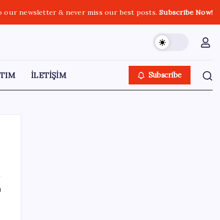
o our newsletter & never miss our best posts.
Subscribe Now!
TIM
İLETİŞİM
Subscribe
SON YAZILAR
ı
Google Pixel Watch 5 Sızdırıldı: İşte
Detaylar