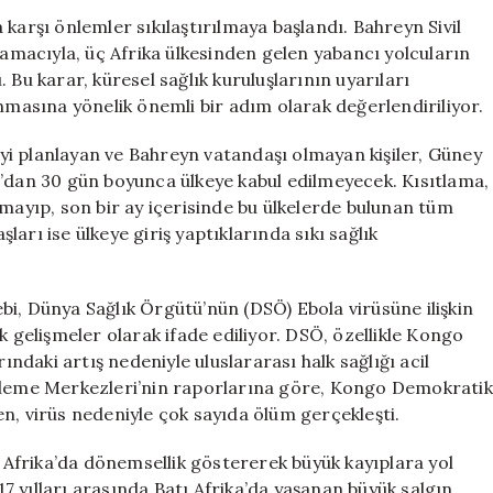
Ülkeden
karşı önlemler sıkılaştırılmaya başlandı. Bahreyn Sivil
Yabancı
 amacıyla, üç Afrika ülkesinden gelen yabancı yolcuların
Yolculara
 Bu karar, küresel sağlık kuruluşlarının uyarıları
30
ınmasına yönelik önemli bir adım olarak değerlendiriliyor.
Gün
Kısıtlama
i planlayan ve Bahreyn vatandaşı olmayan kişiler, Güney
Getirildi
an 30 gün boyunca ülkeye kabul edilmeyecek. Kısıtlama,
için
lmayıp, son bir ay içerisinde bu ülkelerde bulunan tüm
arı ise ülkeye giriş yaptıklarında sıkı sağlık
i, Dünya Sağlık Örgütü’nün (DSÖ) Ebola virüsüne ilişkin
k gelişmeler olarak ifade ediliyor. DSÖ, özellikle Kongo
daki artış nedeniyle uluslararası halk sağlığı acil
Önleme Merkezleri’nin raporlarına göre, Kongo Demokratik
n, virüs nedeniyle çok sayıda ölüm gerçekleşti.
, Afrika’da dönemsellik göstererek büyük kayıplara yol
017 yılları arasında Batı Afrika’da yaşanan büyük salgın,