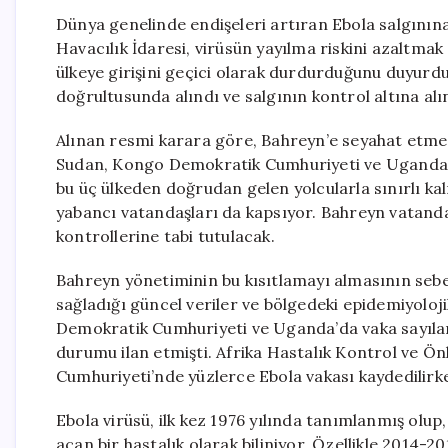
Dünya genelinde endişeleri artıran Ebola salgınına 
Havacılık İdaresi, virüsün yayılma riskini azaltmak
ülkeye girişini geçici olarak durdurduğunu duyurdu.
doğrultusunda alındı ve salgının kontrol altına al
Alınan resmi karara göre, Bahreyn’e seyahat etmey
Sudan, Kongo Demokratik Cumhuriyeti ve Uganda’d
bu üç ülkeden doğrudan gelen yolcularla sınırlı ka
yabancı vatandaşları da kapsıyor. Bahreyn vatandaşl
kontrollerine tabi tutulacak.
Bahreyn yönetiminin bu kısıtlamayı almasının sebeb
sağladığı güncel veriler ve bölgedeki epidemiyoloji
Demokratik Cumhuriyeti ve Uganda’da vaka sayıların
durumu ilan etmişti. Afrika Hastalık Kontrol ve 
Cumhuriyeti’nde yüzlerce Ebola vakası kaydedilirke
Ebola virüsü, ilk kez 1976 yılında tanımlanmış olup
açan bir hastalık olarak biliniyor. Özellikle 2014-2