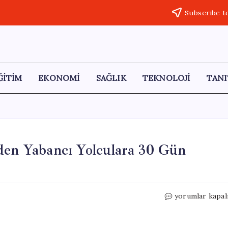
Subscribe t
ĞİTİM
EKONOMİ
SAĞLIK
TEKNOLOJİ
TANI
den Yabancı Yolculara 30 Gün
Ebola
yorumlar kapal
Salgını
Nedeniyle
3