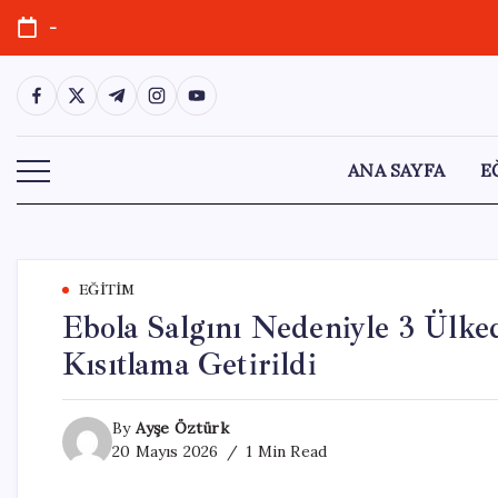
Skip
-
to
content
https://www.facebook.com/
https://twitter.com/
https://t.me/
https://www.instagram.com/
https://youtube.com/
ANA SAYFA
E
EĞITIM
Ebola Salgını Nedeniyle 3 Ülke
Kısıtlama Getirildi
By
Ayşe Öztürk
20 Mayıs 2026
1 Min Read