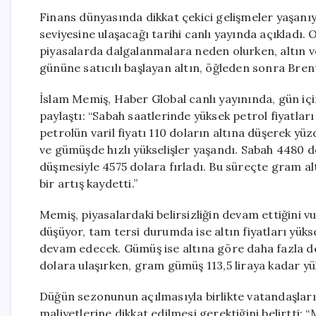
Finans dünyasında dikkat çekici gelişmeler yaşanı
seviyesine ulaşacağı tarihi canlı yayında açıkladı. 
piyasalarda dalgalanmalara neden olurken, altın ve
gününe satıcılı başlayan altın, öğleden sonra Brent 
İslam Memiş, Haber Global canlı yayınında, gün için
paylaştı: “Sabah saatlerinde yüksek petrol fiyatları
petrolün varil fiyatı 110 doların altına düşerek yüz
ve gümüşde hızlı yükselişler yaşandı. Sabah 4480 do
düşmesiyle 4575 dolara fırladı. Bu süreçte gram alt
bir artış kaydetti.”
Memiş, piyasalardaki belirsizliğin devam ettiğini vu
düşüyor, tam tersi durumda ise altın fiyatları yüks
devam edecek. Gümüş ise altına göre daha fazla de
dolara ulaşırken, gram gümüş 113,5 liraya kadar yük
Düğün sezonunun açılmasıyla birlikte vatandaşların
maliyetlerine dikkat edilmesi gerektiğini belirtti: “