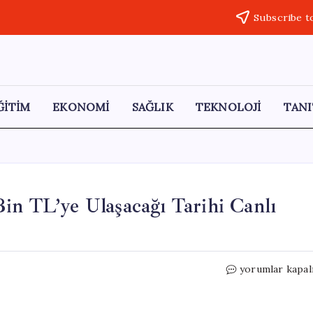
Subscribe t
ĞİTİM
EKONOMİ
SAĞLIK
TEKNOLOJİ
TANI
in TL’ye Ulaşacağı Tarihi Canlı
İslam
yorumlar kapal
Memiş,
Gram
Altının