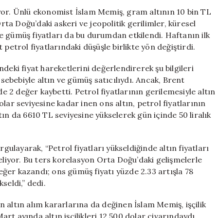
10
yor. Ünlü ekonomist İslam Memiş, gram altının 10 bin TL
Bin
Orta Doğu’daki askeri ve jeopolitik gerilimler, küresel
TL’ye
 gümüş fiyatları da bu durumdan etkilendi. Haftanın ilk
Ulaşacağı
petrol fiyatlarındaki düşüşle birlikte yön değiştirdi.
Tarihi
Canlı
deki fiyat hareketlerini değerlendirerek şu bilgileri
Yayında
 sebebiyle altın ve gümüş satıcılıydı. Ancak, Brent
Duyurdu
de 2 değer kaybetti. Petrol fiyatlarının gerilemesiyle altın
için
lar seviyesine kadar inen ons altın, petrol fiyatlarının
ın da 6610 TL seviyesine yükselerek gün içinde 50 liralık
rgulayarak, “Petrol fiyatları yükseldiğinde altın fiyatları
eliyor. Bu ters korelasyon Orta Doğu’daki gelişmelerle
ğer kazandı; ons gümüş fiyatı yüzde 2.33 artışla 78
seldi,” dedi.
 altın alım kararlarına da değinen İslam Memiş, işçilik
Mart ayında altın işçilikleri 12.500 dolar civarındaydı,