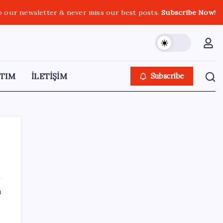
o our newsletter & never miss our best posts.
Subscribe Now!
TIM
İLETİŞİM
Subscribe
SON YAZILAR
ı
KKM bakiyesi düşüşünü sürdürdü: Son
haftada 34 milyon lira azaldı