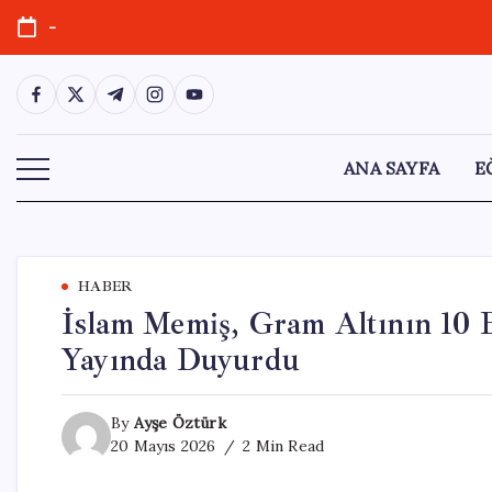
Skip
-
to
content
https://www.facebook.com/
https://twitter.com/
https://t.me/
https://www.instagram.com/
https://youtube.com/
ANA SAYFA
E
HABER
İslam Memiş, Gram Altının 10 B
Yayında Duyurdu
By
Ayşe Öztürk
20 Mayıs 2026
2 Min Read