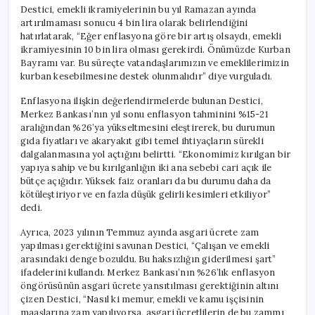
Destici, emekli ikramiyelerinin bu yıl Ramazan ayında
artırılmaması sonucu 4 bin lira olarak belirlendiğini
hatırlatarak, “Eğer enflasyona göre bir artış olsaydı, emekli
ikramiyesinin 10 bin lira olması gerekirdi. Önümüzde Kurban
Bayramı var. Bu süreçte vatandaşlarımızın ve emeklilerimizin
kurban kesebilmesine destek olunmalıdır” diye vurguladı.
Enflasyona ilişkin değerlendirmelerde bulunan Destici,
Merkez Bankası’nın yıl sonu enflasyon tahminini %15-21
aralığından %26’ya yükseltmesini eleştirerek, bu durumun
gıda fiyatları ve akaryakıt gibi temel ihtiyaçların sürekli
dalgalanmasına yol açtığını belirtti. “Ekonomimiz kırılgan bir
yapıya sahip ve bu kırılganlığın iki ana sebebi cari açık ile
bütçe açığıdır. Yüksek faiz oranları da bu durumu daha da
kötüleştiriyor ve en fazla düşük gelirli kesimleri etkiliyor”
dedi.
Ayrıca, 2023 yılının Temmuz ayında asgari ücrete zam
yapılması gerektiğini savunan Destici, “Çalışan ve emekli
arasındaki denge bozuldu. Bu haksızlığın giderilmesi şart”
ifadelerini kullandı. Merkez Bankası’nın %26’lık enflasyon
öngörüsünün asgari ücrete yansıtılması gerektiğinin altını
çizen Destici, “Nasıl ki memur, emekli ve kamu işçisinin
maaşlarına zam yapılıyorsa, asgari ücretlilerin de bu zammı