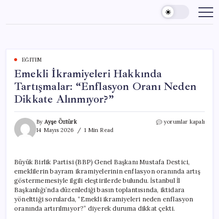
Skip
to
content
EĞITIM
Emekli İkramiyeleri Hakkında
Tartışmalar: “Enflasyon Oranı Neden
Dikkate Alınmıyor?”
Emekli
By
Ayşe Öztürk
yorumlar kapalı
İkramiyeleri
14 Mayıs 2026
1 Min Read
Hakkında
Tartışmalar:
“Enflasyon
Büyük Birlik Partisi (BBP) Genel Başkanı Mustafa Destici,
Oranı
emeklilerin bayram ikramiyelerinin enflasyon oranında artış
Neden
Dikkate
göstermemesiyle ilgili eleştirilerde bulundu. İstanbul İl
Alınmıyor?”
Başkanlığı’nda düzenlediği basın toplantısında, iktidara
için
yönelttiği sorularda, “Emekli ikramiyeleri neden enflasyon
oranında artırılmıyor?” diyerek duruma dikkat çekti.