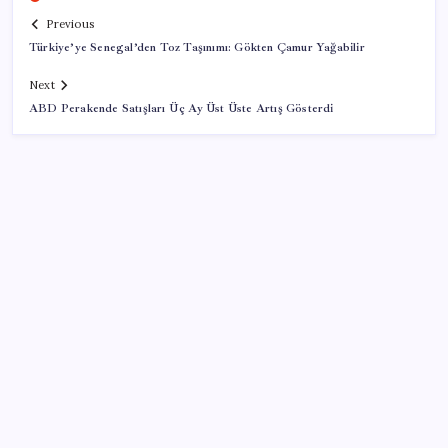
Previous
Türkiye’ye Senegal’den Toz Taşınımı: Gökten Çamur Yağabilir
Next
ABD Perakende Satışları Üç Ay Üst Üste Artış Gösterdi
SON YAZILAR
KKM bakiyesi düşüşünü sürdürdü: Son haftada 34
milyon lira azaldı
Vatan aynı, kan aynı, hak farklı