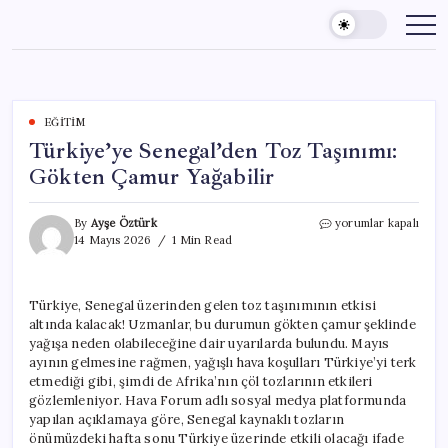
Skip
to
content
EĞITIM
Türkiye’ye Senegal’den Toz Taşınımı:
Gökten Çamur Yağabilir
Türkiye’ye
By
Ayşe Öztürk
yorumlar kapalı
Senegal’den
14 Mayıs 2026
1 Min Read
Toz
Taşınımı:
Gökten
Türkiye, Senegal üzerinden gelen toz taşınımının etkisi
Çamur
altında kalacak! Uzmanlar, bu durumun gökten çamur şeklinde
Yağabilir
için
yağışa neden olabileceğine dair uyarılarda bulundu. Mayıs
ayının gelmesine rağmen, yağışlı hava koşulları Türkiye’yi terk
etmediği gibi, şimdi de Afrika’nın çöl tozlarının etkileri
gözlemleniyor. Hava Forum adlı sosyal medya platformunda
yapılan açıklamaya göre, Senegal kaynaklı tozların
önümüzdeki hafta sonu Türkiye üzerinde etkili olacağı ifade