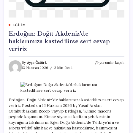
EĞITIM
Erdoğan: Doğu Akdeniz’de
haklarımıza kastedilirse sert cevap
veririz
Erdoğan:
By
Ayşe Öztürk
yorumlar kapalı
Doğu
13 Haziran 2026
2 Min Read
Akdeniz’de
haklarımıza
kastedilirse
sert
cevap
veririz
Erdoğan: Doğu Akdeniz’de haklarımıza kastedilirse sert cevap
için
veririz Posted on 13 Haziran 2026 by Yusuf Arslan
Cumhurbaşkanı Recep Tayyip Erdoğan, “Kimse macera
peşinde koşmasın. Kimse siyonist katliam şebekesinin
kuyruğuna takılmasın. Eğer Doğu Akdeniz’de Türkiye’nin ve
Kıbrıs Türkü’nün hak ve hukukuna kastedilirse, bilinmesini