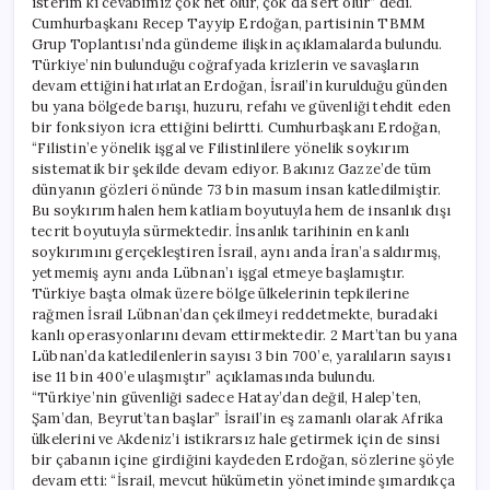
isterim ki cevabımız çok net olur, çok da sert olur” dedi.
Cumhurbaşkanı Recep Tayyip Erdoğan, partisinin TBMM
Grup Toplantısı’nda gündeme ilişkin açıklamalarda bulundu.
Türkiye’nin bulunduğu coğrafyada krizlerin ve savaşların
devam ettiğini hatırlatan Erdoğan, İsrail’in kurulduğu günden
bu yana bölgede barışı, huzuru, refahı ve güvenliği tehdit eden
bir fonksiyon icra ettiğini belirtti. Cumhurbaşkanı Erdoğan,
“Filistin’e yönelik işgal ve Filistinlilere yönelik soykırım
sistematik bir şekilde devam ediyor. Bakınız Gazze’de tüm
dünyanın gözleri önünde 73 bin masum insan katledilmiştir.
Bu soykırım halen hem katliam boyutuyla hem de insanlık dışı
tecrit boyutuyla sürmektedir. İnsanlık tarihinin en kanlı
soykırımını gerçekleştiren İsrail, aynı anda İran’a saldırmış,
yetmemiş aynı anda Lübnan’ı işgal etmeye başlamıştır.
Türkiye başta olmak üzere bölge ülkelerinin tepkilerine
rağmen İsrail Lübnan’dan çekilmeyi reddetmekte, buradaki
kanlı operasyonlarını devam ettirmektedir. 2 Mart’tan bu yana
Lübnan’da katledilenlerin sayısı 3 bin 700’e, yaralıların sayısı
ise 11 bin 400’e ulaşmıştır” açıklamasında bulundu.
“Türkiye’nin güvenliği sadece Hatay’dan değil, Halep’ten,
Şam’dan, Beyrut’tan başlar” İsrail’in eş zamanlı olarak Afrika
ülkelerini ve Akdeniz’i istikrarsız hale getirmek için de sinsi
bir çabanın içine girdiğini kaydeden Erdoğan, sözlerine şöyle
devam etti: “İsrail, mevcut hükümetin yönetiminde şımardıkça