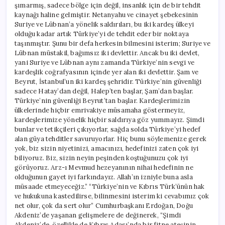
şımarmış, sadece bölge için değil, insanlık için de bir tehdit
kaynağı haline gelmiştir. Netanyahu ve cinayet şebekesinin
Suriye ve Lübnan’a yönelik saldırıları, bu iki kardeş ülkeyi
olduğu kadar artık Türkiye’yi de tehdit eder bir noktaya
taşınmıştır. Şunu bir defa herkesin bilmesini isterim; Suriye ve
Lübnan müstakil, bağımsız iki devlettir. Ancak bu iki devlet,
yani Suriye ve Lübnan aynı zamanda Türkiye’nin sevgi ve
kardeşlik coğrafyasının içinde yer alan iki devlettir. Şam ve
Beyrut, İstanbul’un iki kardeş şehridir. Türkiye’nin güvenliği
sadece Hatay’dan değil, Halep’ten başlar, Şam’dan başlar.
Türkiye’nin güvenliği Beyrut’tan başlar. Kardeşlerimizin
ülkelerinde hiçbir emrivakiye müsamaha göstermeyiz,
kardeşlerimize yönelik hiçbir saldırıya göz yummayız. Şimdi
bunlar ve tetikçileri çıkıyorlar, sağda solda Türkiye’yi hedef
alan güya tehditler savuruyorlar. Hiç bunu söylemenize gerek
yok, biz sizin niyetinizi, amacınızı, hedefinizi zaten çok iyi
biliyoruz. Biz, sizin neyin peşinden koştuğunuzu çok iyi
görüyoruz. Arz-ı Mevmud hezeyanının nihai hedefinin ne
olduğunun gayet iyi farkındayız. Allah’ın izniyle buna asla
müsaade etmeyeceğiz.” “Türkiye’nin ve Kıbrıs Türk’ünün hak
ve hukukuna kastedilirse, bilinmesini isterim ki cevabımız çok
net olur, çok da sert olur” Cumhurbaşkanı Erdoğan, Doğu
Akdeniz’de yaşanan gelişmelere de değinerek, “Şimdi
Akdeniz’de, özellikle de Kıbrıs Adası’nda bir fitne ateşinin