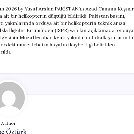
ran 2026 by Yusuf Arslan PAKİSTAN’ın Azad Cammu Keşmi
it bir helikopterin düştüğü bildirildi. Pakistan basını,
yakınlarında orduya ait bir helikopterin teknik arıza
a İlişkiler Birimi’nden (ISPR) yapılan açıklamada, orduya
lgesinin Muzafferabad kenti yakınlarında kalkış sırasında
erdeki mürettebatın hayatını kaybettiği belirtilen
rıldı.
Author
şe Öztürk