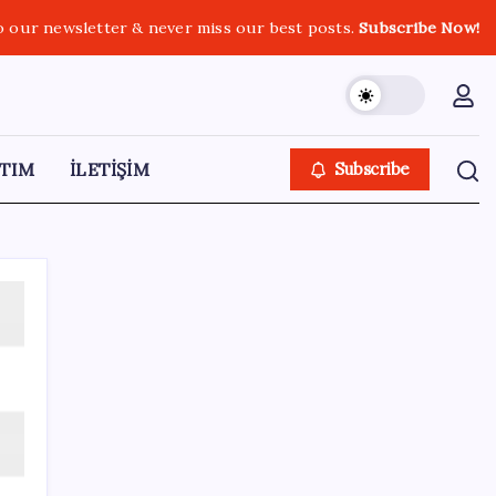
o our newsletter & never miss our best posts.
Subscribe Now!
TIM
İLETİŞİM
Subscribe
SON YAZILAR
KKM bakiyesi düşüşünü sürdürdü: Son
haftada 34 milyon lira azaldı