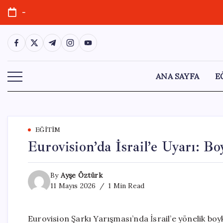
Skip
-
to
content
https://www.facebook.com/
https://twitter.com/
https://t.me/
https://www.instagram.com/
https://youtube.com/
ANA SAYFA
E
EĞITIM
Eurovision’da İsrail’e Uyarı: B
By
Ayşe Öztürk
11 Mayıs 2026
1 Min Read
Eurovision Şarkı Yarışması’nda İsrail’e yönelik boy