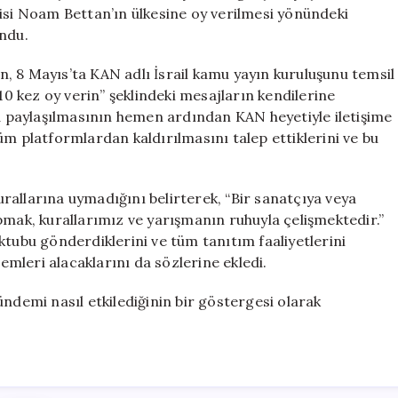
Devam
cisi Noam Bettan’ın ülkesine oy verilmesi yönündeki
Ediyor
undu.
için
, 8 Mayıs’ta KAN adlı İsrail kamu yayın kuruluşunu temsil
 10 kez oy verin” şeklindeki mesajların kendilerine
la paylaşılmasının hemen ardından KAN heyetiyle iletişime
üm platformlardan kaldırılmasını talep ettiklerini ve bu
rallarına uymadığını belirterek, “Bir sanatçıya veya
pmak, kurallarımız ve yarışmanın ruhuyla çelişmektedir.”
ktubu gönderdiklerini ve tüm tanıtım faaliyetlerini
lemleri alacaklarını da sözlerine ekledi.
ündemi nasıl etkilediğinin bir göstergesi olarak