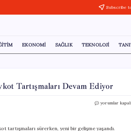
Subscribe t
ĞİTİM
EKONOMİ
SAĞLIK
TEKNOLOJİ
TANI
oykot Tartışmaları Devam Ediyor
Eurovision’da
yorumlar kapal
İsrail’e
Uyarı:
Boykot
Tartışmaları
kot tartışmaları sürerken, yeni bir gelişme yaşandı.