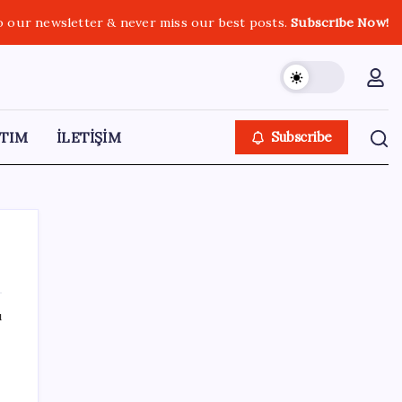
o our newsletter & never miss our best posts.
Subscribe Now!
TIM
İLETİŞİM
Subscribe
ı
SON YAZILAR
Citi, üçüncü çeyrek petrol tahminini
yükseltti