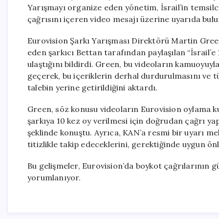
Yarışmayı organize eden yönetim, İsrail’in temsil
çağrısını içeren video mesajı üzerine uyarıda bul
Eurovision Şarkı Yarışması Direktörü Martin Green
eden şarkıcı Bettan tarafından paylaşılan “İsrail’e
ulaştığını bildirdi. Green, bu videoların kamuoyuy
geçerek, bu içeriklerin derhal durdurulmasını ve t
talebin yerine getirildiğini aktardı.
Green, söz konusu videoların Eurovision oylama ku
şarkıya 10 kez oy verilmesi için doğrudan çağrı ya
şeklinde konuştu. Ayrıca, KAN’a resmi bir uyarı me
titizlikle takip edeceklerini, gerektiğinde uygun ön
Bu gelişmeler, Eurovision’da boykot çağrılarının g
yorumlanıyor.