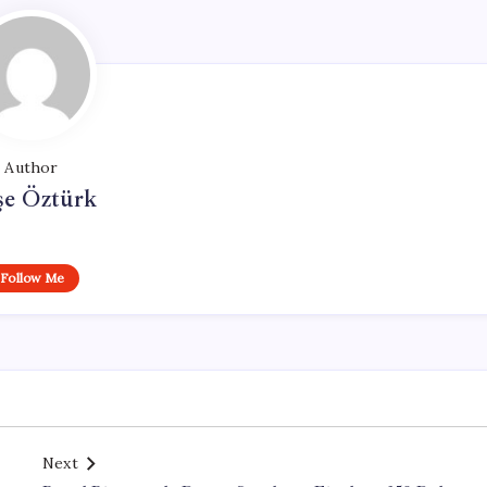
Author
şe Öztürk
Follow Me
Next