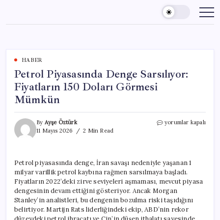
Skip
to
content
HABER
Petrol Piyasasında Denge Sarsılıyor:
Fiyatların 150 Doları Görmesi
Mümkün
Petrol
By
Ayşe Öztürk
yorumlar kapalı
Piyasasında
11 Mayıs 2026
2 Min Read
Denge
Sarsılıyor:
Fiyatların
Petrol piyasasında denge, İran savaşı nedeniyle yaşanan 1
150
milyar varillik petrol kaybına rağmen sarsılmaya başladı.
Doları
Görmesi
Fiyatların 2022’deki zirve seviyeleri aşmaması, mevcut piyasa
Mümkün
dengesinin devam ettiğini gösteriyor. Ancak Morgan
için
Stanley’in analistleri, bu dengenin bozulma riski taşıdığını
belirtiyor. Martijn Rats liderliğindeki ekip, ABD’nin rekor
düzeydeki petrol ihracatı ve Çin’in düşen ithalatı sayesinde