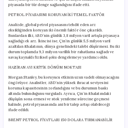
piyasada bir tür denge sağlandığını ifade etti.
PETROL PİYASASINI KORUYAN İKİ TEMEL FAKTÖR
Analizde, global petrol piyasasını tehdit eden arz
eksikliğinden koruyan iki önemli faktör öne çıkarıldı.
Bunlardan ilki, ABD’nin günlük 3,8 milyon varil artışla piyasaya
sağladığı ek arz. İkincisi ise, Çin’in günlük 5,5 milyon varil
azaltılan ithalatının, dünya genelindeki talebi düşürmesi. Bu iki
durum toplamda 9,3 milyon varillik bir rahatlama sağladı ve
savaş kaynaklı fiziksel şoku dengelemeye yardımcı oldu.
HAZİRAN AYI KRİTİK DÖNÜM NOKTASI
Morgan Stanley, bu koruyucu etkinin uzun vadeli olmayacağını
öngörüyor. Analistler, ABD’nin yüksek ihracat seviyesini
koruma kapasitesinin zorlandığını ve bu durumun baskı
altında bulunduğunu vurguladı. Ayrıca, Çin’in ithalatındaki
düşüşün sona ermesi ve stok yenileme sürecine geçmesi
halinde, petrol piyasasında ani bir talep artışı olabileceği
ifade edildi.
BRENT PETROL FİYATLARI 150 DOLARA TIRMANABİLİR