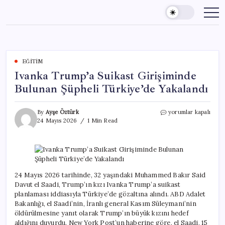
Skip
to
content
EĞITIM
Ivanka Trump’a Suikast Girişiminde
Bulunan Şüpheli Türkiye’de Yakalandı
Ivanka
By
Ayşe Öztürk
yorumlar kapalı
Trump’a
24 Mayıs 2026
1 Min Read
Suikast
Girişiminde
Bulunan
Şüpheli
Türkiye’de
Yakalandı
24 Mayıs 2026 tarihinde, 32 yaşındaki Muhammed Bakır Said
için
Davut el Saadi, Trump’ın kızı Ivanka Trump’a suikast
planlaması iddiasıyla Türkiye’de gözaltına alındı. ABD Adalet
Bakanlığı, el Saadi’nin, İranlı general Kasım Süleymani’nin
öldürülmesine yanıt olarak Trump’ın büyük kızını hedef
aldığını duyurdu. New York Post’un haberine göre, el Saadi, 15