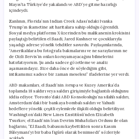
Mayıs’ta Türkiye’de yakalandı ve ABD’ye gitme hazırlığı
içindeydi.
Zanlının, Florida’nın Indian Creek Adası’ndaki Ivanka
Trump’ın ikametine ait haritalara sahip olduğu öğrenildi.
Sosyal medya platformu X üzerinden bu malikanenin krokisini
paylaştığı belirtilen el Saadi, Jared Kushner ve çocuklarıyla
yaşadığı adrese yönelik tehditler savurdu. Paylaşımlarında,
“Amerikalılara bu fotoğrafa bakmalarını ve ne saraylarının ne
de Gizli Servis’in onları koruyamayacağını bilmelerini
hatırlatıyorum. Şu anda sadece gözetleme ve analiz
aşamasındayız. Size daha önce de söylediğim gibi,
intikamımız sadece bir zaman meselesi” ifadelerine yer verdi.
ABD makamları, el Saadi’nin Avrupa ve Kuzey Amerika’da
toplamda 18 saldırı veya saldırı girişimiyle bağlantılı olduğunu
iddia ediyor. Toronto’daki ABD Konsolosluğu’na silahlı saldırı,
Amsterdam’daki bir bankaya bombalı saldırı ve Yahudi
hedeflere yönelik çeşitli eylemlerle ilişkili olduğu belirtiliyor.
Washington’daki New Lines Enstitüsü’nden Elizabeth
Tsurkov, el Saadi’nin İran Devrim Muhafızları Ordusu ile olan
bağlarını, “El Saadi, babasını kaybettikten sonra Kasım
Süleymani’yi bir baba figürü olarak benimsedi” sözleriyle
açıkladı.