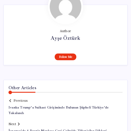
Author
Ayşe Öztürk
Follow Me
Other Articles
Previous
Ivanka Trump’a Suikast Girişiminde Bulunan Şüpheli Türkiye’de
Yakalandı
Next
İspanya’da 4 Peynir Markası Geri Çağrıldı: Tüketiciler Dikkat!