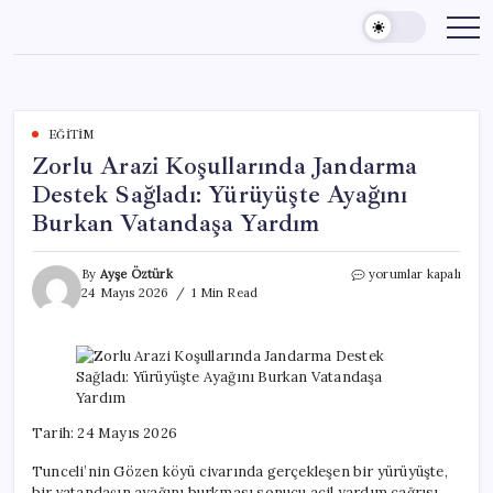
Skip
to
content
EĞITIM
Zorlu Arazi Koşullarında Jandarma
Destek Sağladı: Yürüyüşte Ayağını
Burkan Vatandaşa Yardım
Zorlu
By
Ayşe Öztürk
yorumlar kapalı
Arazi
24 Mayıs 2026
1 Min Read
Koşullarında
Jandarma
Destek
Sağladı:
Yürüyüşte
Ayağını
Burkan
Tarih: 24 Mayıs 2026
Vatandaşa
Yardım
Tunceli’nin Gözen köyü civarında gerçekleşen bir yürüyüşte,
için
bir vatandaşın ayağını burkması sonucu acil yardım çağrısı