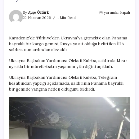
Karadeniz’de
By
Ayşe Öztürk
yorumlar kapalı
Türk
22 Haziran 2026
1 Min Read
kuru
yük
gemisine
Karadeniz’de Türkiye’den Ukrayna’ya gitmekte olan Panama
İHA
bayraklı bir kargo gemisi, Rusya’ya ait olduğu belirtilen İHA
saldırısı:
Bir
saldırısının ardından alev aldı.
mürettebat
hayatını
Ukrayna Başbakan Yardımcısı Oleksii Kuleba, saldırıda Mısır
kaybetti
uyruklu bir mürettebatın yaşamını yitirdiğini açıkladı.
için
Ukrayna Başbakan Yardımcısı Oleksii Kuleba, Telegram
hesabından yaptığı açıklamada, saldırının Panama bayraklı
bir gemide yangına neden olduğunu bildirdi.