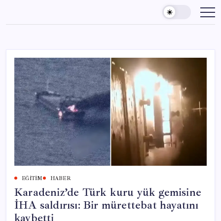
Skip
to
content
EĞITIM
HABER
Karadeniz’de Türk kuru yük gemisine
İHA saldırısı: Bir mürettebat hayatını
kaybetti