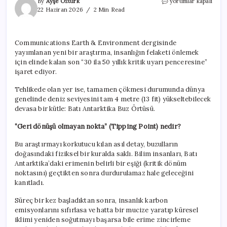
Son
By
Ayşe Öztürk
yorumlar kapalı
50
22 Haziran 2026
2 Min Read
yılımız
kaldı,
yüz
Communications Earth & Environment dergisinde
milyonlarca
yayımlanan yeni bir araştırma, insanlığın felaketi önlemek
insanın
hayatı
için elinde kalan son “30 ila 50 yıllık kritik uyarı penceresine”
kökten
işaret ediyor.
değişecek
için
Tehlikede olan yer ise, tamamen çökmesi durumunda dünya
genelinde deniz seviyesini tam 4 metre (13 fit) yükseltebilecek
devasa bir kütle: Batı Antarktika Buz Örtüsü.
“Geri dönüşü olmayan nokta” (Tipping Point) nedir?
Bu araştırmayı korkutucu kılan asıl detay, buzulların
doğasındaki fiziksel bir kuralda saklı. Bilim insanları, Batı
Antarktika’daki erimenin belirli bir eşiği (kritik dönüm
noktasını) geçtikten sonra durdurulamaz hale geleceğini
kanıtladı.
Süreç bir kez başladıktan sonra, insanlık karbon
emisyonlarını sıfırlasa ve hatta bir mucize yaratıp küresel
iklimi yeniden soğutmayı başarsa bile erime zincirleme