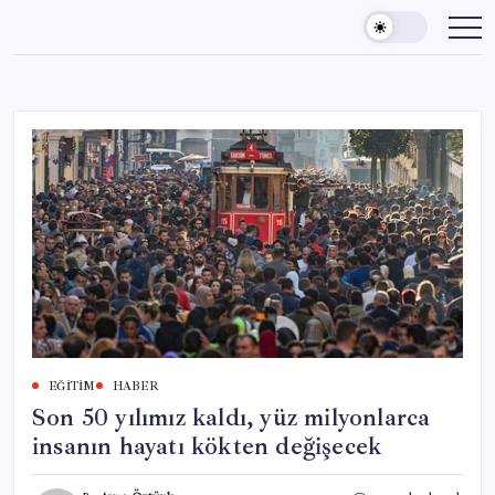
Skip
to
content
EĞITIM
HABER
Son 50 yılımız kaldı, yüz milyonlarca
insanın hayatı kökten değişecek