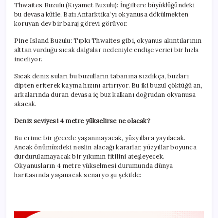
Thwaites Buzulu (Kıyamet Buzulu): İngiltere büyüklüğündeki
bu devasa kütle, Batı Antarktika’yı okyanusa dökülmekten
koruyan dev bir baraj görevi görüyor.
Pine Island Buzulu: Tıpkı Thwaites gibi, okyanus akıntılarının
alttan vurduğu sıcak dalgalar nedeniyle endişe verici bir hızla
inceliyor.
Sıcak deniz suları bu buzulların tabanına sızdıkça, buzları
dipten eriterek kayma hızını artırıyor. Bu iki buzul çöktüğü an,
arkalarında duran devasa iç buz kalkanı doğrudan okyanusa
akacak.
Deniz seviyesi 4 metre yükselirse ne olacak?
Bu erime bir gecede yaşanmayacak, yüzyıllara yayılacak.
Ancak önümüzdeki neslin alacağı kararlar, yüzyıllar boyunca
durdurulamayacak bir yıkımın fitilini ateşleyecek.
Okyanusların 4 metre yükselmesi durumunda dünya
haritasında yaşanacak senaryo şu şekilde: