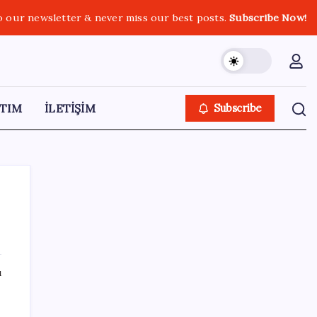
o our newsletter & never miss our best posts.
Subscribe Now!
TIM
İLETİŞİM
Subscribe
e
SON YAZILAR
ı
KKM bakiyesi düşüşünü sürdürdü: Son
a
haftada 34 milyon lira azaldı