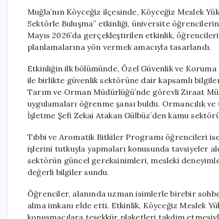
Muğla’nın Köyceğiz ilçesinde, Köyceğiz Meslek Yü
Sektörle Buluşma” etkinliği, üniversite öğrencilerin
Mayıs 2026’da gerçekleştirilen etkinlik, öğrenciler
planlamalarına yön vermek amacıyla tasarlandı.
Etkinliğin ilk bölümünde, Özel Güvenlik ve Koruma
ile birlikte güvenlik sektörüne dair kapsamlı bilgi
Tarım ve Orman Müdürlüğü’nde görevli Ziraat Mühen
uygulamaları öğrenme şansı buldu. Ormancılık v
İşletme Şefi Zekai Atakan Gülbüz’den kamu sektörü
Tıbbi ve Aromatik Bitkiler Programı öğrencileri ise
işlerini tutkuyla yapmaları konusunda tavsiyeler a
sektörün güncel gereksinimleri, mesleki deneyimle
değerli bilgiler sundu.
Öğrenciler, alanında uzman isimlerle birebir sohbe
alma imkanı elde etti. Etkinlik, Köyceğiz Meslek 
konuşmacılara teşekkür plaketleri takdim etmesiyl