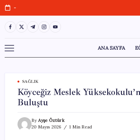
Skip
-
to
content
https://www.facebook.com/
https://twitter.com/
https://t.me/
https://www.instagram.com/
https://youtube.com/
ANA SAYFA
E
SAĞLIK
Köyceğiz Meslek Yüksekokulu’nd
Buluştu
By
Ayşe Öztürk
20 Mayıs 2026
1 Min Read