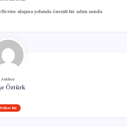
eflerine ulaşma yolunda önemli bir adım sundu.
Author
şe Öztürk
Follow Me