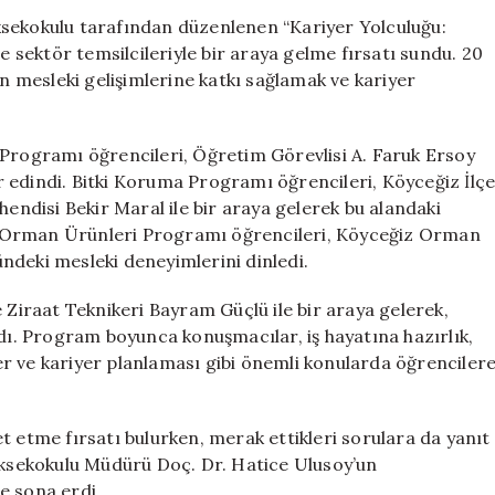
Sektör
ksekokulu tarafından düzenlenen “Kariyer Yolculuğu:
Temsilcileriyle
e sektör temsilcileriyle bir araya gelme fırsatı sundu. 20
Buluştu
in mesleki gelişimlerine katkı sağlamak ve kariyer
için
 Programı öğrencileri, Öğretim Görevlisi A. Faruk Ersoy
ler edindi. Bitki Koruma Programı öğrencileri, Köyceğiz İlç
disi Bekir Maral ile bir araya gelerek bu alandaki
e Orman Ürünleri Programı öğrencileri, Köyceğiz Orman
ndeki mesleki deneyimlerini dinledi.
 Ziraat Teknikeri Bayram Güçlü ile bir araya gelerek,
ldı. Program boyunca konuşmacılar, iş hayatına hazırlık,
r ve kariyer planlaması gibi önemli konularda öğrenciler
t etme fırsatı bulurken, merak ettikleri sorulara da yanıt
Yüksekokulu Müdürü Doç. Dr. Hatice Ulusoy’un
e sona erdi.