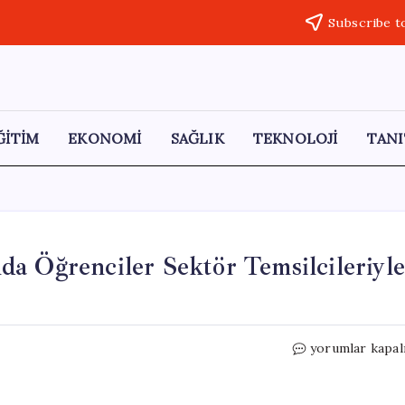
Subscribe t
ĞİTİM
EKONOMİ
SAĞLIK
TEKNOLOJİ
TANI
a Öğrenciler Sektör Temsilcileriyl
Köyceğiz
yorumlar kapal
Meslek
Yüksekokulu’nd
Öğrenciler