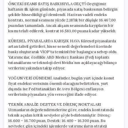
ÖNCEKİ SEANS SATIŞ BASKISIYLA GEÇTİ Geçtiğimiz
haftanın ilk işlem gününde, piyasada satış baskısının belirgin
şekilde hissedildiği gözlemlendi. Haziran vadeli endeks
kontratı, normal seansını yüzde 2,18’lik bir düşüşle 16.467,00
puandan tamamladı. Ancak akşam seansında kayıpların bir
kısmı telafi edilerek, kontrat 16.583,00 puana kadar yükseldi.
KÜRESEL PİYASALARDA KARIŞIK HAVA Küresel piyasalarda
artan tahvil getirileri, hisse senedi değerlemeleri üzerinde
baskı oluşturarak VİOP’ta temkinli bir başlangıca sebep oldu.
Yatırımcılar, özellikle ABD Merkez Bankası (Fed) toplantı
tutanaklarını ve teknoloji devi Nvidia’nın açıklayacağı bilanço
verilerini yakından takip ediyor.
YOĞUN VERİ GÜNDEMİ Analistler, bugün yurt içinde konut
fiyat endeksi verisinin önemli olacağını belirtirken, yurt
dışında ise Fed tutanakları ile Avro Bölgesi enflasyon
verilerinin piyasalara yön vereceğini ifade ediyor.
TEKNİK ANALİZ: DESTEK VE DİRENÇ NOKTALARI
Uzmanların değerlendirmelerine göre, endeks kontratında
teknik açıdan kritik seviyeler şöyle belirlenmiştir: Direnç:
16.600 – 16.700 puan, Destek: 16.400 – 16.300 puan. Bu
seviyeler, gün içindeki işlemlerde yatırımcıların strateji