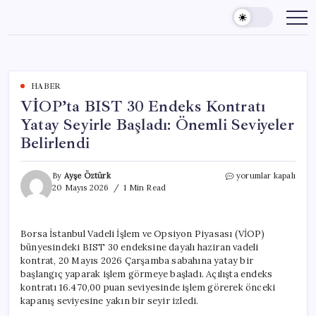
Skip
to
content
HABER
VİOP’ta BIST 30 Endeks Kontratı
Yatay Seyirle Başladı: Önemli Seviyeler
Belirlendi
VİOP’ta
By
Ayşe Öztürk
yorumlar kapalı
BIST
20 Mayıs 2026
1 Min Read
30
Endeks
Kontratı
Borsa İstanbul Vadeli İşlem ve Opsiyon Piyasası (VİOP)
Yatay
bünyesindeki BIST 30 endeksine dayalı haziran vadeli
Seyirle
Başladı:
kontrat, 20 Mayıs 2026 Çarşamba sabahına yatay bir
Önemli
başlangıç yaparak işlem görmeye başladı. Açılışta endeks
Seviyeler
kontratı 16.470,00 puan seviyesinde işlem görerek önceki
Belirlendi
kapanış seviyesine yakın bir seyir izledi.
için