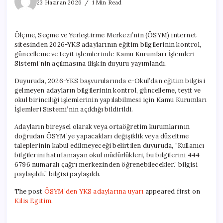
YKS
23 Haziran 2026
1 Min Read
adaylarına
uyarı
için
Ölçme, Seçme ve Yerleştirme Merkezi’nin (ÖSYM) internet
sitesinden 2026-YKS adaylarının eğitim bilgilerinin kontrol,
güncelleme ve teyit işlemlerinde Kamu Kurumları İşlemleri
Sistemi’nin açılmasına ilişkin duyuru yayımlandı.
Duyuruda, 2026-YKS başvurularında e-Okul’dan eğitim bilgisi
gelmeyen adayların bilgilerinin kontrol, güncelleme, teyit ve
okul birinciliği işlemlerinin yapılabilmesi için Kamu Kurumları
İşlemleri Sistemi’nin açıldığı bildirildi.
Adayların bireysel olarak veya ortaöğretim kurumlarının
doğrudan ÖSYM’ye yapacakları değişiklik veya düzeltme
taleplerinin kabul edilmeyeceği belirtilen duyuruda, “Kullanıcı
bilgilerini hatırlamayan okul müdürlükleri, bu bilgilerini 444
6796 numaralı çağrı merkezinden öğrenebilecekler.” bilgisi
paylaşıldı.” bilgisi paylaşıldı.
The post
ÖSYM’den YKS adaylarına uyarı
appeared first on
Kilis Egitim
.