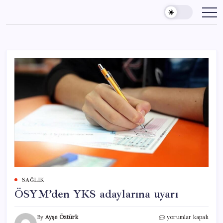
Skip
to
content
SAĞLIK
ÖSYM’den YKS adaylarına uyarı
ÖSYM’den
By
Ayşe Öztürk
yorumlar kapalı